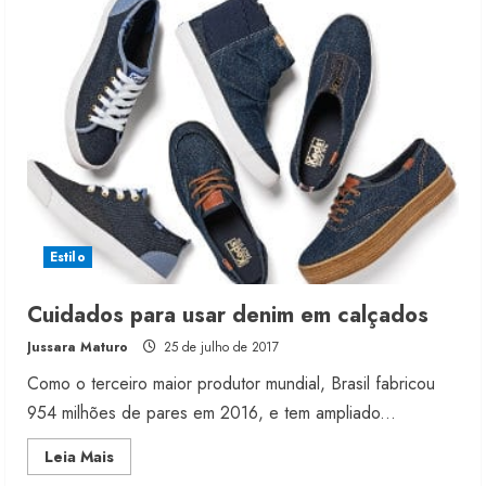
têxtil
ganha
linha
de
produção
4.0
Estilo
Cuidados para usar denim em calçados
Jussara Maturo
25 de julho de 2017
Como o terceiro maior produtor mundial, Brasil fabricou
954 milhões de pares em 2016, e tem ampliado...
Read
Leia Mais
more