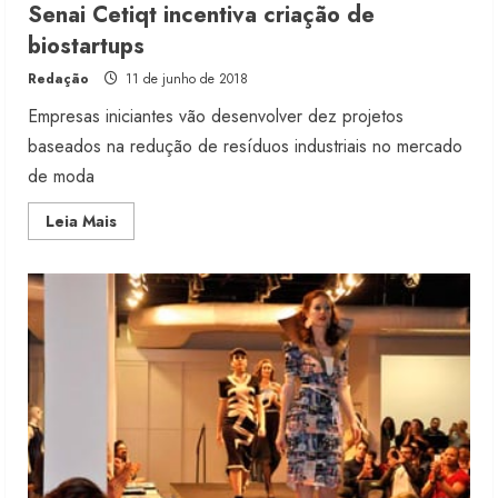
Senai Cetiqt incentiva criação de
biostartups
Redação
11 de junho de 2018
Empresas iniciantes vão desenvolver dez projetos
baseados na redução de resíduos industriais no mercado
de moda
Read
Leia Mais
more
about
Senai
Cetiqt
incentiva
criação
de
biostartups