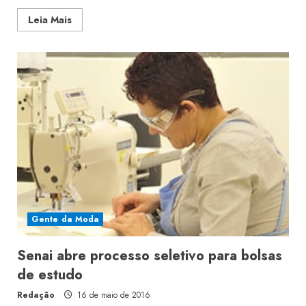
Read
Leia Mais
more
about
Desfile
em
Brasília
encerra
o
Senai
Brasil
Fashion
Gente da Moda
Senai abre processo seletivo para bolsas
de estudo
Redação
16 de maio de 2016