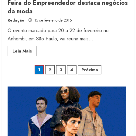
Feira do Empreendedor destaca negócios
2
da moda
Redação
15 de fevereiro de 2016
Projeto testa passaporte digital na
moda nacional
O evento marcado para 20 a 22 de fevereiro no
4 de agosto de 2026
Anhembi, em São Paulo, vai reunir mais...
3
Read
Leia Mais
more
about
Morena Rosa lança franquia com
Feira
do
Paginação
estoque consignado
1
2
3
4
Próxima
Empreendedor
destaca
4 de agosto de 2026
negócios
de
4
da
moda
posts
Mercosul-UE prevê transição longa
para vestuário
3 de agosto de 2026
5