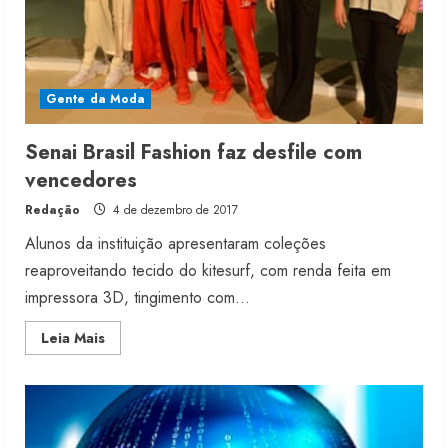
Gente da Moda
Senai Brasil Fashion faz desfile com
vencedores
Redação
4 de dezembro de 2017
Alunos da instituição apresentaram coleções
reaproveitando tecido do kitesurf, com renda feita em
impressora 3D, tingimento com...
Read
Leia Mais
more
about
Senai
Brasil
Fashion
faz
desfile