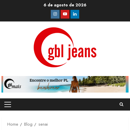
Skip
6 de agosto de 2026
to
Instagram
Youtube
Linkedin
content
Primary
Menu
Home
Blog
senai