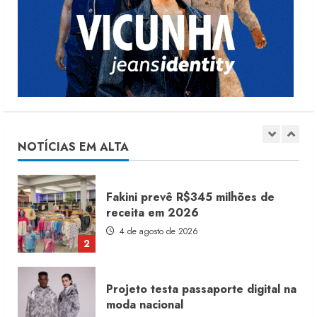
Renata Caixeta assume Movimento
Sou de Algodão
5 de agosto de 2026
1
Fakini prevê R$345 milhões de
receita em 2026
4 de agosto de 2026
NOTÍCIAS EM ALTA
2
Projeto testa passaporte digital na
moda nacional
4 de agosto de 2026
3
Morena Rosa lança franquia com
estoque consignado