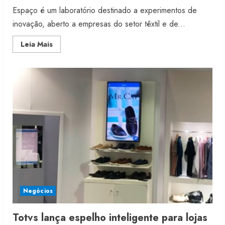
Espaço é um laboratório destinado a experimentos de
inovação, aberto a empresas do setor têxtil e de...
Read
Leia Mais
more
about
Cetiqt
inaugura
o
Fashion
Lab
Negócios
Totvs lança espelho inteligente para lojas