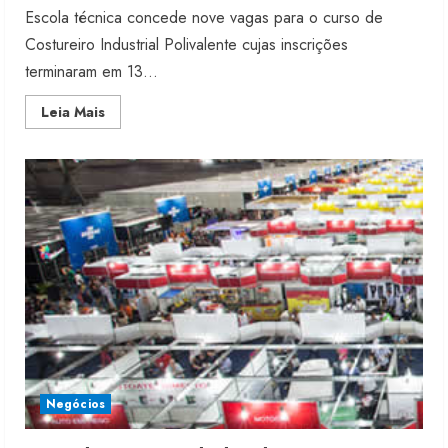
Escola técnica concede nove vagas para o curso de
Costureiro Industrial Polivalente cujas inscrições
terminaram em 13...
Read
Leia Mais
more
about
Senai
abre
processo
seletivo
para
bolsas
de
estudo
Fakini prevê R$345 milhões de
Negócios
receita em 2026
4 de agosto de 2026