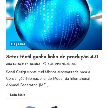
com
vencedores
Negócios
Setor têxtil ganha linha de produção 4.0
Ana Luiza Mahlmeister
5 de setembro de 2017
Senai Cetiqt monta mini fábrica automatizada para a
Convenção Internacional de Moda, da International
Apparel Federation (IAF),...
Read
Leia Mais
more
about
Setor