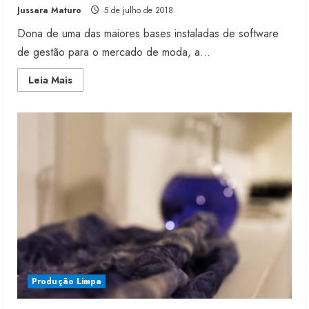
Jussara Maturo
5 de julho de 2018
Dona de uma das maiores bases instaladas de software
de gestão para o mercado de moda, a...
Read
Leia Mais
more
about
Totvs
lança
espelho
inteligente
para
lojas
Produção Limpa