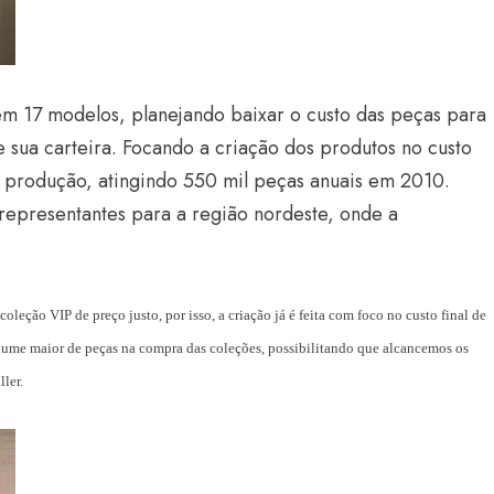
em 17 modelos, planejando baixar o custo das peças para
e sua carteira. Focando a criação dos produtos no custo
e produção, atingindo 550 mil peças anuais em 2010.
representantes para a região nordeste, onde a
Estilo
Radiant Earth será a cor d
de 2028 da WGSN
eção VIP de preço justo, por isso, a criação já é feita com foco no custo final de
olume maior de peças na compra das coleções, possibilitando que alcancemos os
Radar GBLjeans
24 de março de 2026
ler.