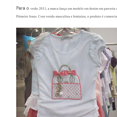
Para o
verão 2011, a marca lança um modelo em denim em parceria c
Primeiro Jeans. Com versão masculina e feminina, o produto é comercia