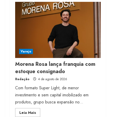
franquia com estoque
consignado
4 de agosto de 2026
4
Mercosul-UE prevê
transição longa para
vestuário
Varejo
3 de agosto de 2026
5
Morena Rosa lança franquia com
estoque consignado
Redação
4 de agosto de 2026
Com formato Super Light, de menor
investimento e sem capital imobilizado em
produtos, grupo busca expansão no...
Read
Leia Mais
more