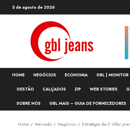
Skip
5 de agosto de 2026
to
content
HOME
NEGÓCIOS
ECONOMIA
GBL | MONITOR
GESTÃO
CALÇADOS
ZIP
WEB STORIES
G
SOBRE NÓS
GBL MAIS – GUIA DE FORNECEDORES
Home
Mercado
Negócios
Estratégia da D.Viller pr