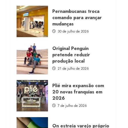
about
Morena
Rosa
Pernambucanas troca
lança
comando para avançar
franquia
com
mudanças
estoque
consignado
30 de julho de 2026
Original Penguin
pretende reduzir
produção local
21 de julho de 2026
Plié mira expansão com
20 novas franquias em
2026
7 de julho de 2026
On estreia varejo próprio