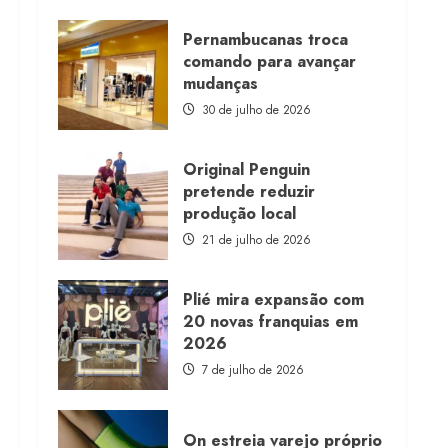
about
Morena
Rosa
Pernambucanas troca
lança
comando para avançar
franquia
com
mudanças
estoque
consignado
30 de julho de 2026
Original Penguin
pretende reduzir
produção local
21 de julho de 2026
Plié mira expansão com
20 novas franquias em
2026
7 de julho de 2026
On estreia varejo próprio