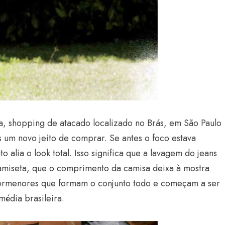
Estilo
, shopping de atacado localizado no Brás, em São Paulo
Radiant Earth será a cor d
 um novo jeito de comprar. Se antes o foco estava
de 2028 da WGSN
alia o look total. Isso significa que a lavagem do jeans
Radar GBLjeans
24 de março de 2026
amiseta, que o comprimento da camisa deixa à mostra
pormenores que formam o conjunto todo e começam a ser
média brasileira.