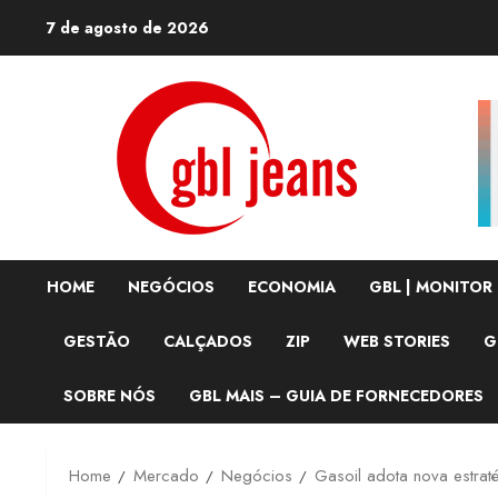
Skip
7 de agosto de 2026
to
content
HOME
NEGÓCIOS
ECONOMIA
GBL | MONITOR
GESTÃO
CALÇADOS
ZIP
WEB STORIES
G
SOBRE NÓS
GBL MAIS – GUIA DE FORNECEDORES
Home
Mercado
Negócios
Gasoil adota nova estrat