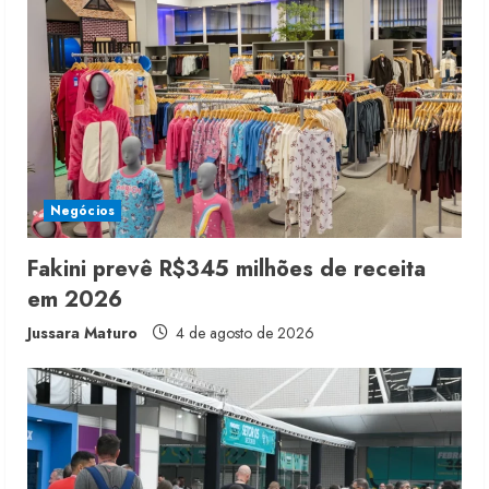
R
e
a
d
i
Negócios
n
Fakini prevê R$345 milhões de receita
em 2026
g
Jussara Maturo
4 de agosto de 2026