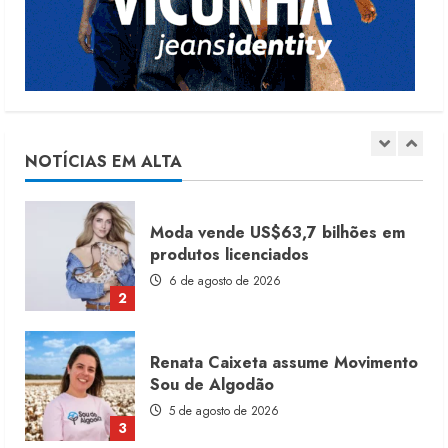
7 de agosto de 2026
1
Moda vende US$63,7 bilhões em
produtos licenciados
6 de agosto de 2026
NOTÍCIAS EM ALTA
2
Renata Caixeta assume Movimento
Sou de Algodão
5 de agosto de 2026
3
Fakini prevê R$345 milhões de
receita em 2026
4 de agosto de 2026
4