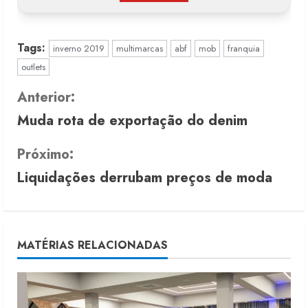
Tags:
inverno 2019
multimarcas
abf
mob
franquia
outlets
C
Anterior:
Muda rota de exportação do denim
o
n
Próximo:
Liquidações derrubam preços de moda
t
i
n
MATÉRIAS RELACIONADAS
u
e