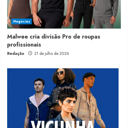
Renata Caixeta assume Movimento
Sou de Algodão
Negócios
5 de agosto de 2026
3
Malwee cria divisão Pro de roupas
profissionais
Fakini prevê R$345 milhões de
receita em 2026
Redação
21 de julho de 2026
4 de agosto de 2026
4
Projeto testa passaporte digital na
moda nacional
4 de agosto de 2026
5
Dia dos Pais reforça retomada da
moda no varejo