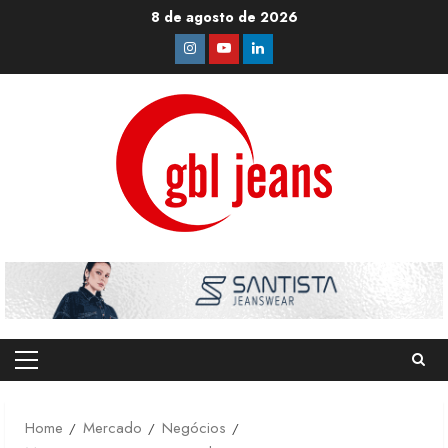
Skip
8 de agosto de 2026
to
Instagram
Youtube
Linkedin
content
Primary
Menu
Home
Mercado
Negócios