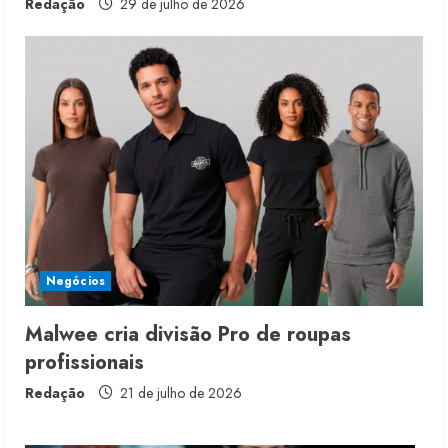
Redação
29 de julho de 2026
Renata Caixeta assume Movimento
Sou de Algodão
5 de agosto de 2026
2
Fakini prevê R$345 milhões de
receita em 2026
Negócios
4 de agosto de 2026
3
Malwee cria divisão Pro de roupas
profissionais
Projeto testa passaporte digital na
moda nacional
Redação
21 de julho de 2026
4 de agosto de 2026
4