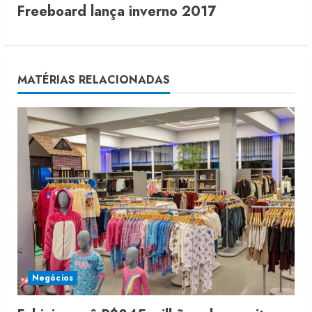
Freeboard lança inverno 2017
t
i
n
MATÉRIAS RELACIONADAS
u
e
R
e
a
d
i
Negócios