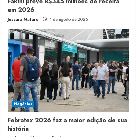
n
Fakini prevê R$345 milhões de receita
em 2026
g
Jussara Maturo
4 de agosto de 2026
Negócios
Febratex 2026 faz a maior edição de sua
história