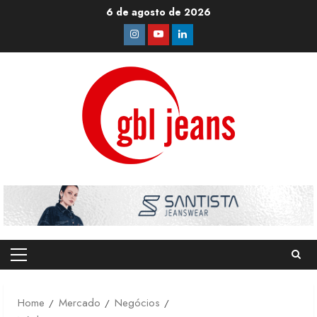
Skip
6 de agosto de 2026
to
Instagram
Youtube
Linkedin
content
Primary
Menu
Home
Mercado
Negócios