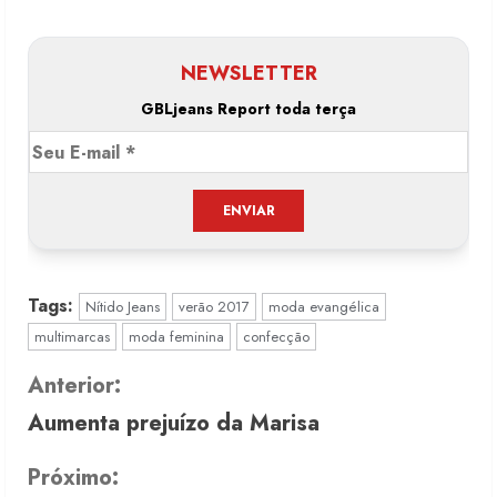
NEWSLETTER
GBLjeans Report toda terça
Tags:
Nítido Jeans
verão 2017
moda evangélica
multimarcas
moda feminina
confecção
C
Anterior:
Aumenta prejuízo da Marisa
o
n
Próximo: