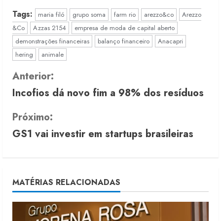
Tags:
maria filó
grupo soma
farm rio
arezzo&co
Arezzo
&Co
Azzas 2154
empresa de moda de capital aberto
demonstrações financeiras
balanço financeiro
Anacapri
hering
animale
C
Anterior:
Incofios dá novo fim a 98% dos resíduos
o
n
Próximo:
GS1 vai investir em startups brasileiras
t
i
n
MATÉRIAS RELACIONADAS
u