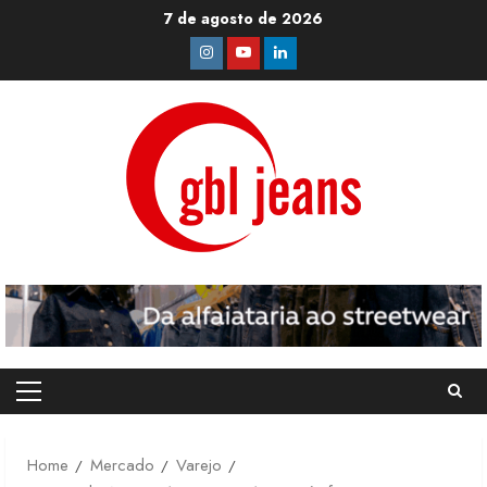
Skip
7 de agosto de 2026
to
Instagram
Youtube
Linkedin
content
Primary
Menu
Home
Mercado
Varejo