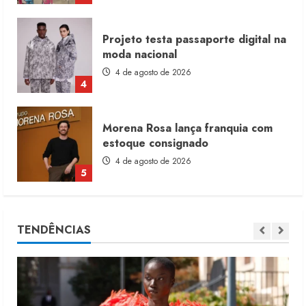
Morena Rosa lança franquia com
estoque consignado
4 de agosto de 2026
5
Moda vende US$63,7 bilhões em
produtos licenciados
6 de agosto de 2026
1
Renata Caixeta assume Movimento
TENDÊNCIAS
Sou de Algodão
5 de agosto de 2026
2
Fakini prevê R$345 milhões de