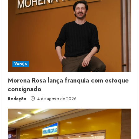
e
R
e
a
d
i
Varejo
n
Morena Rosa lança franquia com estoque
consignado
g
Redação
4 de agosto de 2026