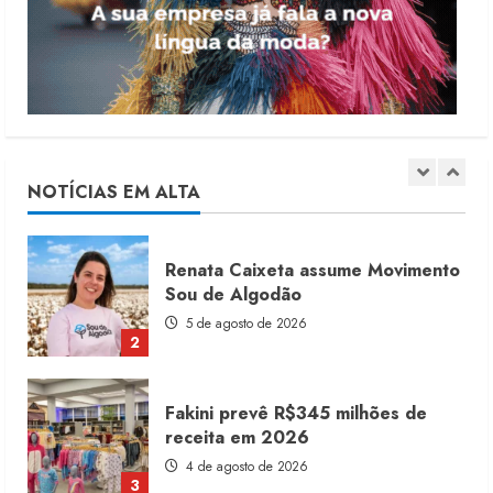
produtos licenciados
6 de agosto de 2026
1
Renata Caixeta assume Movimento
Sou de Algodão
5 de agosto de 2026
NOTÍCIAS EM ALTA
2
Fakini prevê R$345 milhões de
receita em 2026
4 de agosto de 2026
3
Projeto testa passaporte digital na
moda nacional
4 de agosto de 2026
4