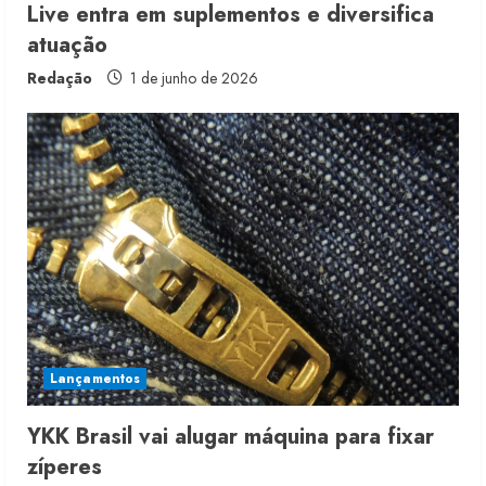
Live entra em suplementos e diversifica
atuação
Redação
1 de junho de 2026
Moda vende US$63,7 bilhões em
produtos licenciados
6 de agosto de 2026
2
Renata Caixeta assume Movimento
Sou de Algodão
Lançamentos
5 de agosto de 2026
3
YKK Brasil vai alugar máquina para fixar
zíperes
Fakini prevê R$345 milhões de