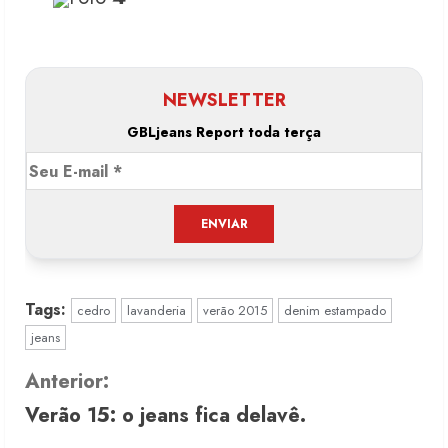
NEWSLETTER
GBLjeans Report toda terça
Tags:
cedro
lavanderia
verão 2015
denim estampado
jeans
C
Anterior:
Verão 15: o jeans fica delavê.
o