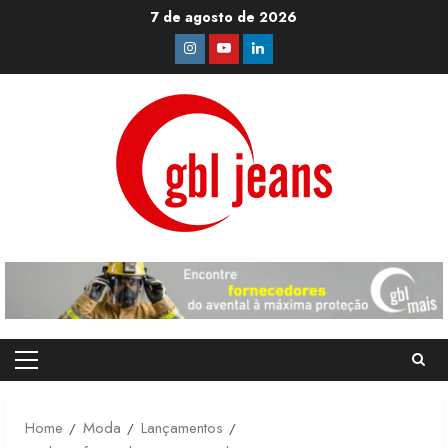
Skip
7 de agosto de 2026
to
Instagram
Youtube
Linkedin
content
Primary
Menu
Home
Moda
Lançamentos