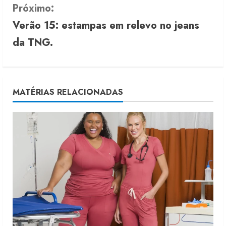
n
Próximo:
Verão 15: estampas em relevo no jeans
t
da TNG.
i
n
u
MATÉRIAS RELACIONADAS
e
R
e
a
d
i