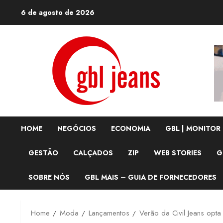
Skip
6 de agosto de 2026
to
content
HOME
NEGÓCIOS
ECONOMIA
GBL | MONITOR
GESTÃO
CALÇADOS
ZIP
WEB STORIES
G
SOBRE NÓS
GBL MAIS – GUIA DE FORNECEDORES
Home
Moda
Lançamentos
Verão da Civil Jeans opta