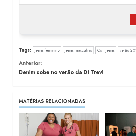
Tags:
jeans feminino
jeans masculino
Civil Jeans
verão 20
C
Anterior:
Denim sobe no verão da Di Trevi
o
n
t
MATÉRIAS RELACIONADAS
i
n