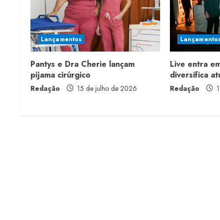
u
e
Lançamentos
Lançamento
R
Pantys e Dra Cherie lançam
Live entra e
e
pijama cirúrgico
diversifica a
a
Redação
15 de julho de 2026
Redação
1
d
i
n
g