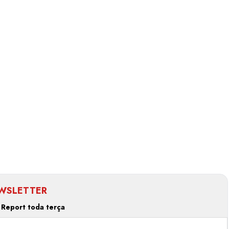
Estilo
Radiant Earth será a cor d
de 2028 da WGSN
Radar GBLjeans
24 de março de 2026
WSLETTER
 Report toda terça