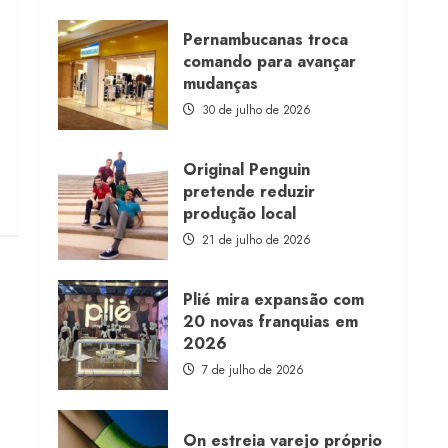
about
Morena
Rosa
Pernambucanas troca
lança
comando para avançar
franquia
com
mudanças
estoque
consignado
30 de julho de 2026
Original Penguin
pretende reduzir
produção local
21 de julho de 2026
Plié mira expansão com
20 novas franquias em
2026
7 de julho de 2026
On estreia varejo próprio