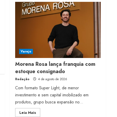
franquia com estoque
consignado
4 de agosto de 2026
4
Mercosul-UE prevê
transição longa para
vestuário
Varejo
3 de agosto de 2026
5
Morena Rosa lança franquia com
estoque consignado
Redação
4 de agosto de 2026
Com formato Super Light, de menor
investimento e sem capital imobilizado em
produtos, grupo busca expansão no...
Read
Leia Mais
more