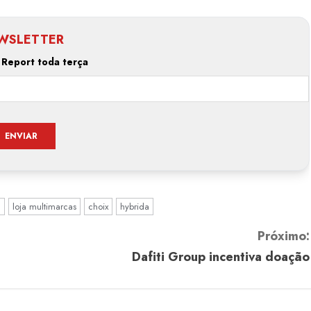
WSLETTER
 Report toda terça
l
loja multimarcas
choix
hybrida
Próximo:
Dafiti Group incentiva doação