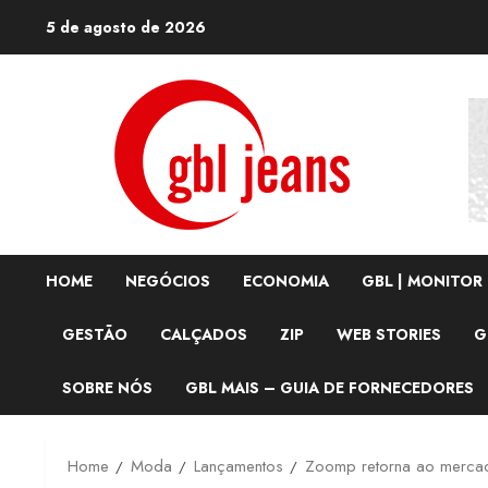
Skip
5 de agosto de 2026
to
content
HOME
NEGÓCIOS
ECONOMIA
GBL | MONITOR
GESTÃO
CALÇADOS
ZIP
WEB STORIES
G
SOBRE NÓS
GBL MAIS – GUIA DE FORNECEDORES
Home
Moda
Lançamentos
Zoomp retorna ao merca