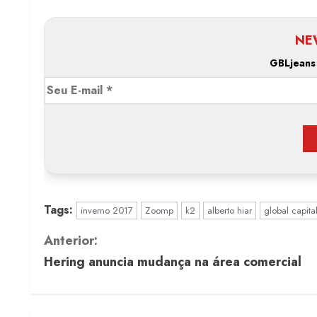
NE
GBLjeans
Tags:
inverno 2017
Zoomp
k2
alberto hiar
global capita
C
Anterior:
Hering anuncia mudança na área comercial
o
n