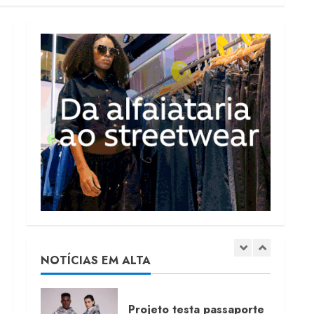
Renata Caixeta assume
Movimento Sou de
Algodão
5 de agosto de 2026
1
Fakini prevê R$345
milhões de receita em
2026
4 de agosto de 2026
2
Projeto testa passaporte
digital na moda nacional
4 de agosto de 2026
NOTÍCIAS EM ALTA
3
Morena Rosa lança