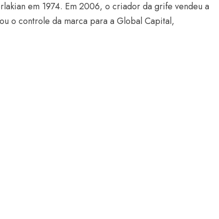
rlakian em 1974. Em 2006, o criador da grife vendeu a
ou o controle da marca para a Global Capital,
Estilo
 será a cor do ano
Walter Rodrigues desenha
 WGSN
mapa do inverno 2027
24 de março de 2026
Radar GBLjeans
17 de julho de 2026