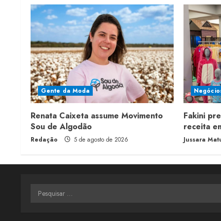
g
Gente da Moda
Negócio
Renata Caixeta assume Movimento
Fakini pr
Sou de Algodão
receita 
Redação
5 de agosto de 2026
Jussara Mat
Pesquisar
por: