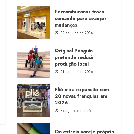
about
Morena
Rosa
Pernambucanas troca
lança
comando para avançar
franquia
com
mudanças
estoque
consignado
30 de julho de 2026
Original Penguin
pretende reduzir
produção local
21 de julho de 2026
Plié mira expansão com
20 novas franquias em
2026
7 de julho de 2026
On estreia varejo próprio