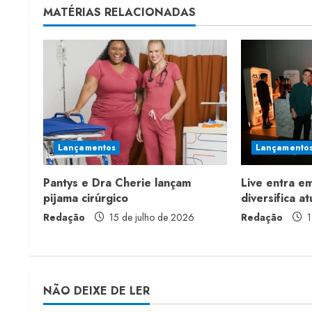
t
MATÉRIAS RELACIONADAS
i
n
u
e
Lançamentos
Lançamento
R
Pantys e Dra Cherie lançam
Live entra e
e
pijama cirúrgico
diversifica a
a
Redação
15 de julho de 2026
Redação
1
d
i
NÃO DEIXE DE LER
n