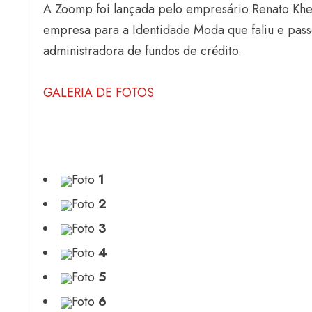
A Zoomp foi lançada pelo empresário Renato Khe
empresa para a Identidade Moda que faliu e pass
administradora de fundos de crédito.
GALERIA DE FOTOS
Estilo
Foto
1
Radiant Earth
de 2028 da
Foto
2
Radar GBLjeans
Foto
3
Foto
4
Foto
5
Foto
6