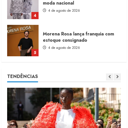
moda nacional
4 de agosto de 2026
4
Morena Rosa lança franquia com
estoque consignado
4 de agosto de 2026
5
Moda vende US$63,7 bilhões em
TENDÊNCIAS
produtos licenciados
6 de agosto de 2026
1
Renata Caixeta assume Movimento
Sou de Algodão
5 de agosto de 2026
2