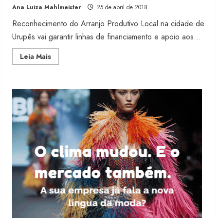
Ana Luiza Mahlmeister
25 de abril de 2018
5 de agosto de 2026
2
Reconhecimento do Arranjo Produtivo Local na cidade de
Urupês vai garantir linhas de financiamento e apoio aos...
Fakini prevê R$345 milhões de
Read
Leia Mais
receita em 2026
more
about
4 de agosto de 2026
Estado
3
de
São
Paulo
ganha
primeiro
Projeto testa passaporte digital na
APL
moda nacional
de
jeans
4 de agosto de 2026
4
Morena Rosa lança franquia com
estoque consignado
4 de agosto de 2026
5