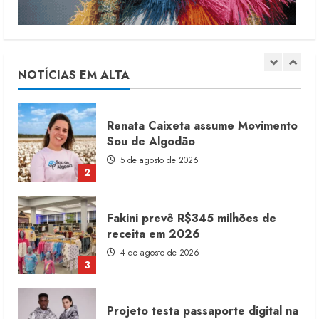
Moda vende US$63,7 bilhões em
produtos licenciados
6 de agosto de 2026
NOTÍCIAS EM ALTA
1
Renata Caixeta assume Movimento
Sou de Algodão
5 de agosto de 2026
2
Fakini prevê R$345 milhões de
receita em 2026
4 de agosto de 2026
3
Projeto testa passaporte digital na