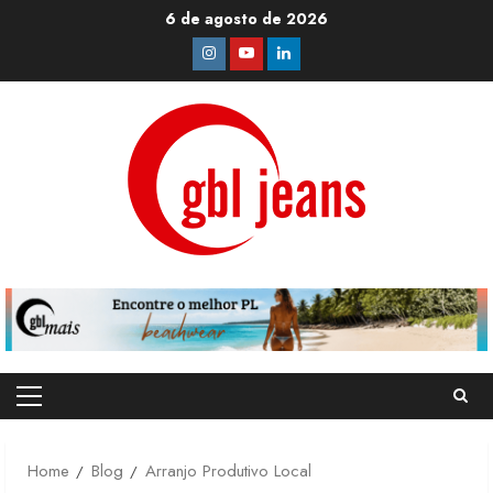
Skip
6 de agosto de 2026
to
Instagram
Youtube
Linkedin
content
Primary
Menu
Home
Blog
Arranjo Produtivo Local