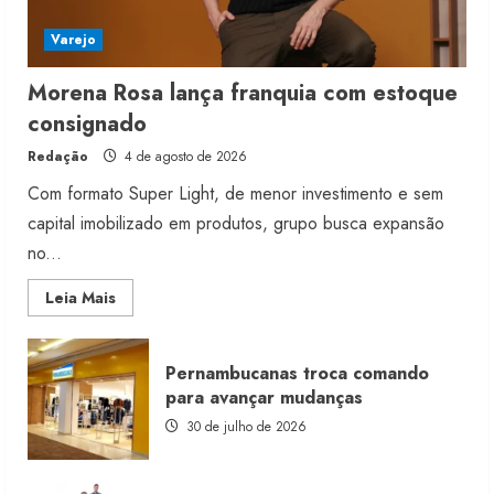
Varejo
Morena Rosa lança franquia com estoque
consignado
Redação
4 de agosto de 2026
Com formato Super Light, de menor investimento e sem
capital imobilizado em produtos, grupo busca expansão
no...
Read
Leia Mais
more
about
Morena
Rosa
Pernambucanas troca comando
lança
franquia
para avançar mudanças
com
estoque
30 de julho de 2026
consignado