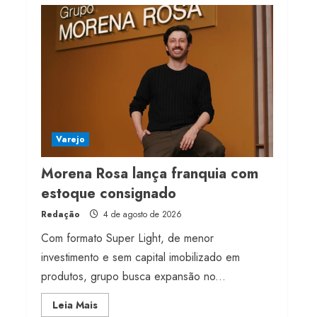
milhões de receita em
2026
4 de agosto de 2026
4
Projeto testa passaporte
digital na moda nacional
4 de agosto de 2026
Varejo
5
Morena Rosa lança franquia com
estoque consignado
Redação
4 de agosto de 2026
Com formato Super Light, de menor
investimento e sem capital imobilizado em
produtos, grupo busca expansão no...
Read
Leia Mais
more