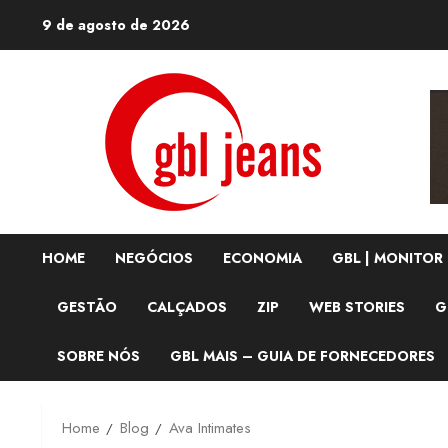
Skip
9 de agosto de 2026
to
content
HOME
NEGÓCIOS
ECONOMIA
GBL | MONITOR
GESTÃO
CALÇADOS
ZIP
WEB STORIES
G
SOBRE NÓS
GBL MAIS – GUIA DE FORNECEDORES
Home
Blog
Ava Intimates