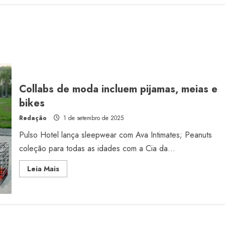
Collabs de moda incluem pijamas, meias e
bikes
Redação
1 de setembro de 2025
Pulso Hotel lança sleepwear com Ava Intimates; Peanuts
coleção para todas as idades com a Cia da...
Read
Leia Mais
more
about
Collabs
de
moda
incluem
pijamas,
meias