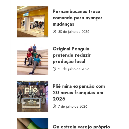
about
Morena
Rosa
Pernambucanas troca
lança
comando para avançar
franquia
com
mudanças
estoque
consignado
30 de julho de 2026
Original Penguin
pretende reduzir
produção local
21 de julho de 2026
Plié mira expansão com
20 novas franquias em
2026
7 de julho de 2026
On estreia varejo próprio