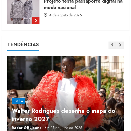
Dia dos Pais reforça retomada da
moda no varejo
7 de agosto de 2026
1
Moda vende US$63,7 bilhões em
TENDÊNCIAS
produtos licenciados
6 de agosto de 2026
2
Renata Caixeta assume Movimento
Sou de Algodão
5 de agosto de 2026
3
Estilo
Walter Rodrigues desenha o mapa do
Fakini prevê R$345 milhões de
inverno 2027
r
receita em 2026
Radar GBLjeans
17 de julho de 2026
J
4 de agosto de 2026