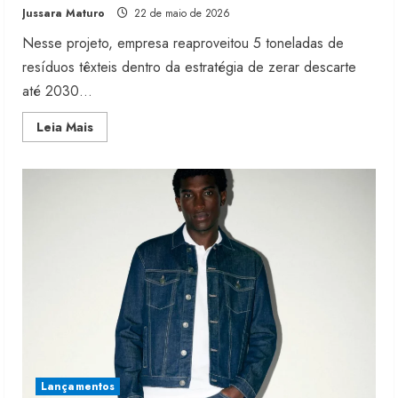
Jussara Maturo
22 de maio de 2026
Nesse projeto, empresa reaproveitou 5 toneladas de
resíduos têxteis dentro da estratégia de zerar descarte
até 2030...
Read
Leia Mais
more
about
Malwee
amplia
linha
circular
com
cápsula
Original
Lançamentos