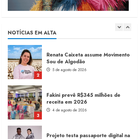
Moda vende US$63,7 bilhões em
produtos licenciados
6 de agosto de 2026
NOTÍCIAS EM ALTA
1
Renata Caixeta assume Movimento
Sou de Algodão
5 de agosto de 2026
2
Fakini prevê R$345 milhões de
receita em 2026
4 de agosto de 2026
3
Projeto testa passaporte digital na