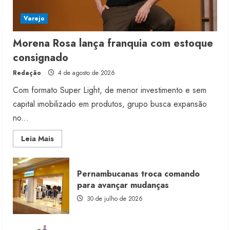
Varejo
Morena Rosa lança franquia com estoque
consignado
Redação
4 de agosto de 2026
Com formato Super Light, de menor investimento e sem
capital imobilizado em produtos, grupo busca expansão
no...
Read
Leia Mais
more
about
Morena
Rosa
Pernambucanas troca comando
lança
franquia
para avançar mudanças
com
estoque
30 de julho de 2026
consignado