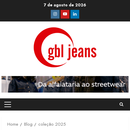
Skip
7 de agosto de 2026
to
Instagram
Youtube
Linkedin
content
Primary
Menu
Home
Blog
coleção 2025