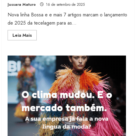
Jussara Maturo
16 de setembro de 2025
5 de agosto de 2026
2
Nova linha Bossa e e mais 7 artigos marcam o lançamento
de 2025 da tecelagem para as...
Fakini prevê R$345 milhões de
Read
Leia Mais
receita em 2026
more
about
4 de agosto de 2026
Capricórnio
3
projeta
receita
de
R$1bilhão
em
Projeto testa passaporte digital na
2026
moda nacional
4 de agosto de 2026
4
Morena Rosa lança franquia com
estoque consignado
4 de agosto de 2026
5