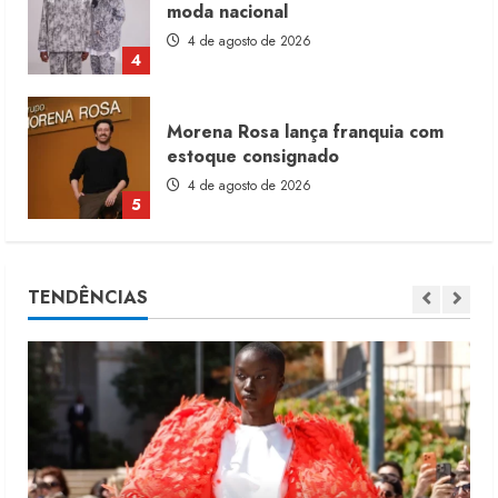
moda nacional
4 de agosto de 2026
4
Morena Rosa lança franquia com
estoque consignado
4 de agosto de 2026
5
Moda vende US$63,7 bilhões em
TENDÊNCIAS
produtos licenciados
6 de agosto de 2026
1
Renata Caixeta assume Movimento
Sou de Algodão
5 de agosto de 2026
2