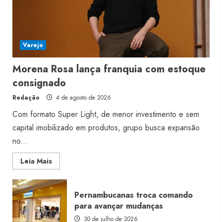
Varejo
Morena Rosa lança franquia com estoque
consignado
Redação
4 de agosto de 2026
Com formato Super Light, de menor investimento e sem
capital imobilizado em produtos, grupo busca expansão
no...
Read
Leia Mais
more
about
Morena
Rosa
Pernambucanas troca comando
lança
franquia
para avançar mudanças
com
estoque
30 de julho de 2026