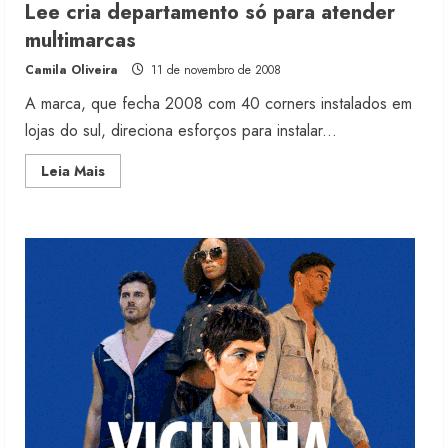
Lee cria departamento só para atender
Moda vende US$63,7 bilhões em
multimarcas
produtos licenciados
Camila Oliveira
11 de novembro de 2008
6 de agosto de 2026
2
A marca, que fecha 2008 com 40 corners instalados em
lojas do sul, direciona esforços para instalar...
Renata Caixeta assume Movimento
Read
Leia Mais
Sou de Algodão
more
about
5 de agosto de 2026
Lee
3
cria
departamento
só
para
atender
Fakini prevê R$345 milhões de
multimarcas
receita em 2026
4 de agosto de 2026
4
Projeto testa passaporte digital na
moda nacional