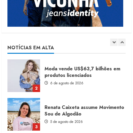
4 de agosto de 2026
5
Dia dos Pais reforça retomada da
moda no varejo
7 de agosto de 2026
NOTÍCIAS EM ALTA
1
Moda vende US$63,7 bilhões em
produtos licenciados
6 de agosto de 2026
2
Renata Caixeta assume Movimento
Sou de Algodão
5 de agosto de 2026
3