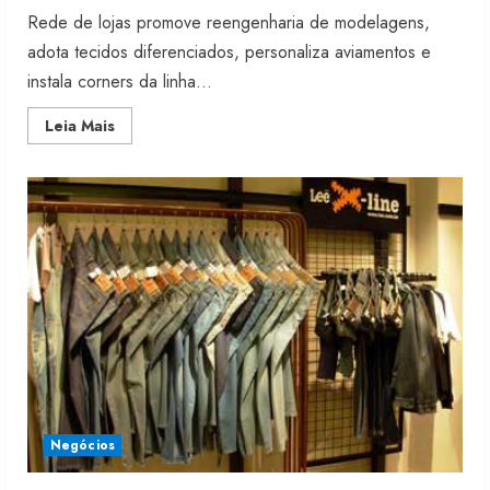
Rede de lojas promove reengenharia de modelagens,
adota tecidos diferenciados, personaliza aviamentos e
instala corners da linha...
Read
Leia Mais
more
about
Jeans
desabrocha
na
Pernambucanas
Negócios