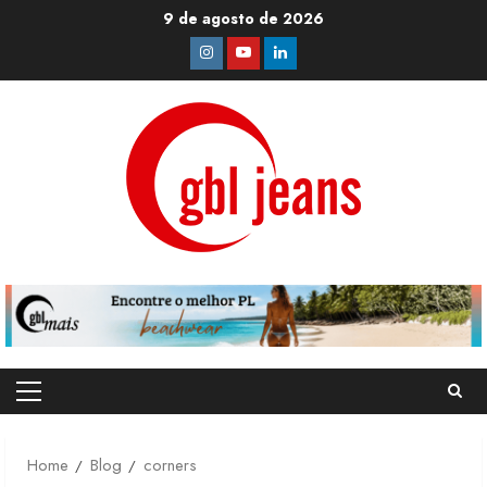
Skip
9 de agosto de 2026
to
Instagram
Youtube
Linkedin
content
Primary
Menu
Home
Blog
corners