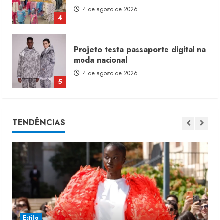
4 de agosto de 2026
5
Dia dos Pais reforça retomada da
moda no varejo
7 de agosto de 2026
1
Moda vende US$63,7 bilhões em
TENDÊNCIAS
produtos licenciados
6 de agosto de 2026
2
Renata Caixeta assume Movimento
Sou de Algodão
5 de agosto de 2026
3
Estilo