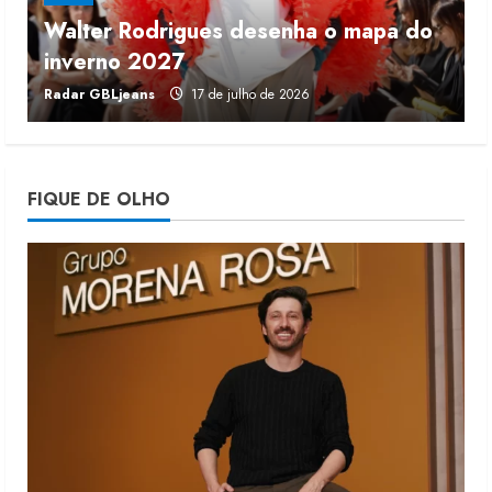
Walter Rodrigues desenha o mapa do
Fakini prevê R$345 milhões de
inverno 2027
r
receita em 2026
Radar GBLjeans
17 de julho de 2026
J
4 de agosto de 2026
4
Projeto testa passaporte digital na
FIQUE DE OLHO
moda nacional
4 de agosto de 2026
5