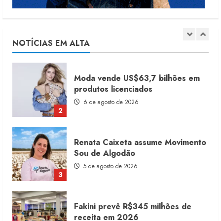
Moda vende US$63,7 bilhões em
produtos licenciados
6 de agosto de 2026
NOTÍCIAS EM ALTA
2
Renata Caixeta assume Movimento
Sou de Algodão
5 de agosto de 2026
3
Fakini prevê R$345 milhões de
receita em 2026
4 de agosto de 2026
4
Projeto testa passaporte digital na
moda nacional