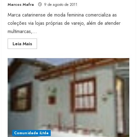
Marcos Mafra
9 de agosto de 2011
Marca catarinense de moda feminina comercializa as
coleções via lojas próprias de varejo, além de atender
multimarcas,...
Read
Leia Mais
more
about
Verão
da
Agora
Use
chega
às
lojas
Comunidade iLtda