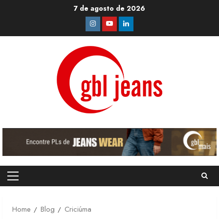
Skip
7 de agosto de 2026
to
Instagram
Youtube
Linkedin
content
Primary
Menu
Home
Blog
Criciúma