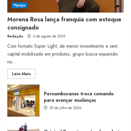
Varejo
Morena Rosa lança franquia com estoque
consignado
Redação
4 de agosto de 2026
Com formato Super Light, de menor investimento e sem
capital imobilizado em produtos, grupo busca expansão
no...
Read
Leia Mais
more
about
Morena
Rosa
Pernambucanas troca comando
lança
franquia
para avançar mudanças
com
estoque
30 de julho de 2026
consignado