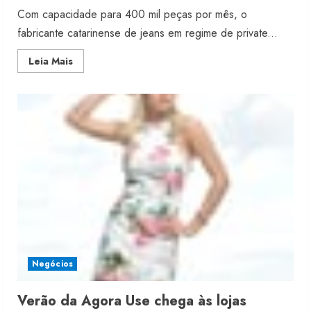
Com capacidade para 400 mil peças por mês, o
fabricante catarinense de jeans em regime de private...
Read
Leia Mais
more
about
Ufo
Way
projeta
crescer
25%
em
2014.
Negócios
Verão da Agora Use chega às lojas