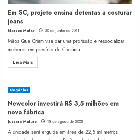
Em SC, projeto ensina detentas a costurar
jeans
Marcos Mafra
30 de junho de 2011
Mãos Que Criam visa dar uma profissão e ressocializar
mulheres em presídio de Criciúma
Read
Leia Mais
more
about
Em
SC,
projeto
ensina
Negócios
detentas
a
costurar
Newcolor investirá R$ 3,5 milhões em
jeans
nova fábrica
Jussara Maturo
18 de agosto de 2008
A unidade será erguida em área de 22,5 mil metros