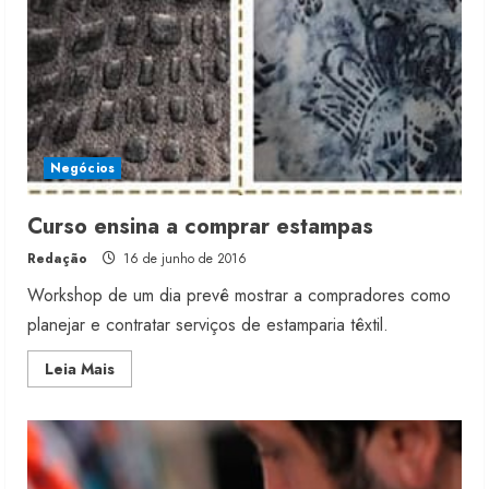
moda
Negócios
Curso ensina a comprar estampas
Redação
16 de junho de 2016
Workshop de um dia prevê mostrar a compradores como
planejar e contratar serviços de estamparia têxtil.
Read
Leia Mais
more
about
Curso
ensina
a
comprar
estampas