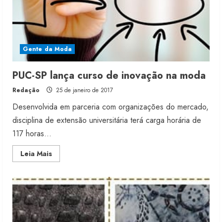
Gente da Moda
PUC-SP lança curso de inovação na moda
Redação
25 de janeiro de 2017
Desenvolvida em parceria com organizações do mercado,
disciplina de extensão universitária terá carga horária de
117 horas...
Read
Leia Mais
more
about
PUC-
SP
lança
curso
de
inovação
na