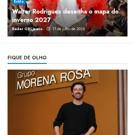
Estilo
Walter Rodrigues desenha o mapa do
Fakini prevê R$345 milhões de
inverno 2027
r
receita em 2026
Radar GBLjeans
17 de julho de 2026
J
4 de agosto de 2026
4
Projeto testa passaporte digital na
FIQUE DE OLHO
moda nacional
4 de agosto de 2026
5