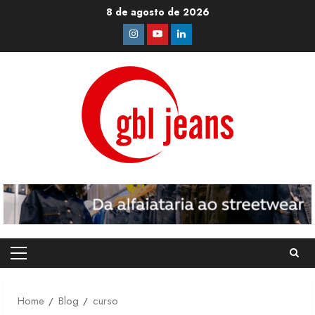
Skip
8 de agosto de 2026
to
Instagram
Youtube
Linkedin
content
Primary
Menu
Home
Blog
curso