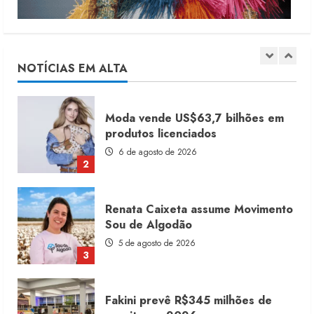
Moda vende US$63,7 bilhões em
produtos licenciados
6 de agosto de 2026
NOTÍCIAS EM ALTA
2
Renata Caixeta assume Movimento
Sou de Algodão
5 de agosto de 2026
3
Fakini prevê R$345 milhões de
receita em 2026
4 de agosto de 2026
4
Projeto testa passaporte digital na