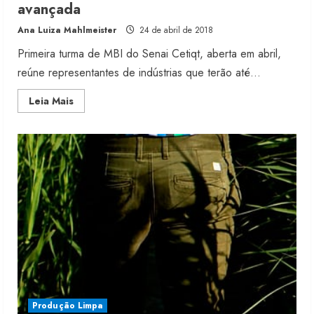
avançada
Ana Luiza Mahlmeister
24 de abril de 2018
Primeira turma de MBI do Senai Cetiqt, aberta em abril,
reúne representantes de indústrias que terão até...
Read
Leia Mais
more
about
Brasil
prepara
oito
projetos
de
confecção
avançada
Produção Limpa