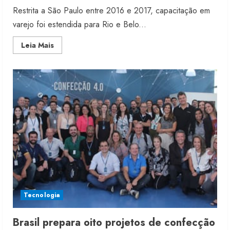
Restrita a São Paulo entre 2016 e 2017, capacitação em
varejo foi estendida para Rio e Belo...
Read
Leia Mais
more
about
Instituto
da
Renner
dá
curso
a
refugiadas
Tecnologia
Brasil prepara oito projetos de confecção