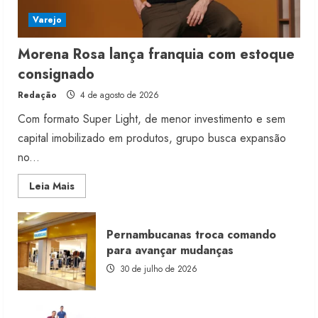
Varejo
Morena Rosa lança franquia com estoque
consignado
Redação
4 de agosto de 2026
Com formato Super Light, de menor investimento e sem
capital imobilizado em produtos, grupo busca expansão
no...
Read
Leia Mais
more
about
Morena
Rosa
Pernambucanas troca comando
lança
franquia
para avançar mudanças
com
estoque
30 de julho de 2026
consignado