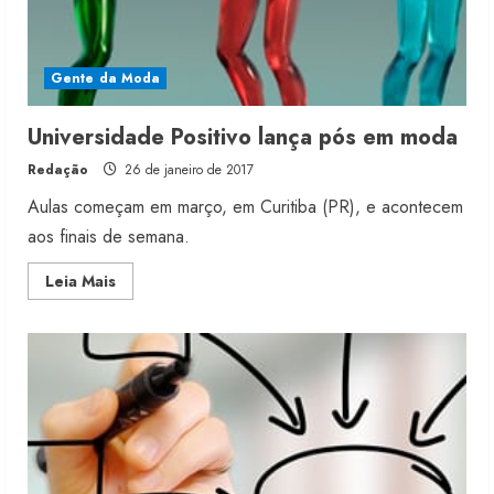
Gente da Moda
Universidade Positivo lança pós em moda
Redação
26 de janeiro de 2017
Aulas começam em março, em Curitiba (PR), e acontecem
aos finais de semana.
Read
Leia Mais
more
about
Universidade
Positivo
lança
pós
em
moda