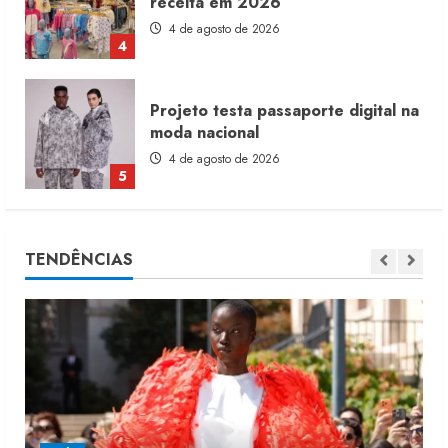
moda nacional
4 de agosto de 2026
5
Dia dos Pais reforça retomada da
moda no varejo
7 de agosto de 2026
1
Moda vende US$63,7 bilhões em
TENDÊNCIAS
produtos licenciados
6 de agosto de 2026
2
Renata Caixeta assume Movimento
Sou de Algodão
5 de agosto de 2026
3