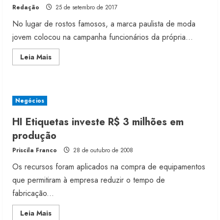
Redação
25 de setembro de 2017
No lugar de rostos famosos, a marca paulista de moda
jovem colocou na campanha funcionários da própria...
Read
Leia Mais
more
about
Quem
estampa:
primavera/verão
da
Negócios
Yck’s.
HI Etiquetas investe R$ 3 milhões em
produção
Fakini prevê R$345 milhões de
Priscila Franco
28 de outubro de 2008
receita em 2026
Os recursos foram aplicados na compra de equipamentos
4 de agosto de 2026
2
que permitiram à empresa reduzir o tempo de
fabricação...
Projeto testa passaporte digital na
Read
Leia Mais
moda nacional
more