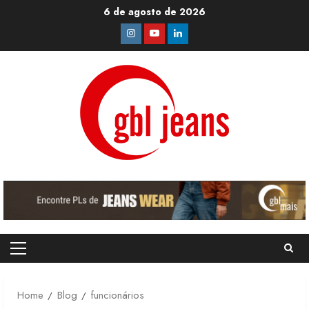
Skip
6 de agosto de 2026
to
Instagram
Youtube
Linkedin
content
Primary
Menu
Home
Blog
funcionários