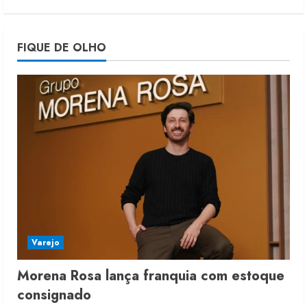
Morena Rosa lança franquia com
FIQUE DE OLHO
estoque consignado
4 de agosto de 2026
4
Mercosul-UE prevê transição longa
para vestuário
3 de agosto de 2026
5
Varejo
Morena Rosa lança franquia com estoque
consignado