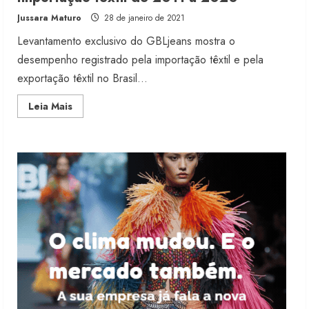
Moda vende US$63,7 bilhões em
Jussara Maturo
28 de janeiro de 2021
produtos licenciados
Levantamento exclusivo do GBLjeans mostra o
6 de agosto de 2026
2
desempenho registrado pela importação têxtil e pela
exportação têxtil no Brasil...
Renata Caixeta assume Movimento
Read
Leia Mais
Sou de Algodão
more
about
5 de agosto de 2026
Importação
3
têxtil
de
2011
a
2020
Fakini prevê R$345 milhões de
receita em 2026
4 de agosto de 2026
4
Projeto testa passaporte digital na
moda nacional