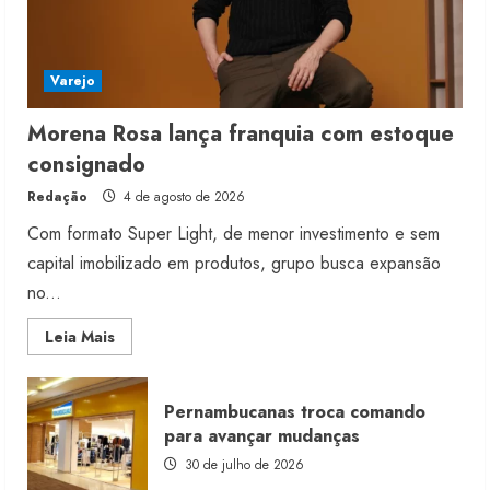
Varejo
Morena Rosa lança franquia com estoque
consignado
Redação
4 de agosto de 2026
Com formato Super Light, de menor investimento e sem
capital imobilizado em produtos, grupo busca expansão
no...
Read
Leia Mais
more
about
Morena
Rosa
Pernambucanas troca comando
lança
franquia
para avançar mudanças
com
estoque
30 de julho de 2026
consignado