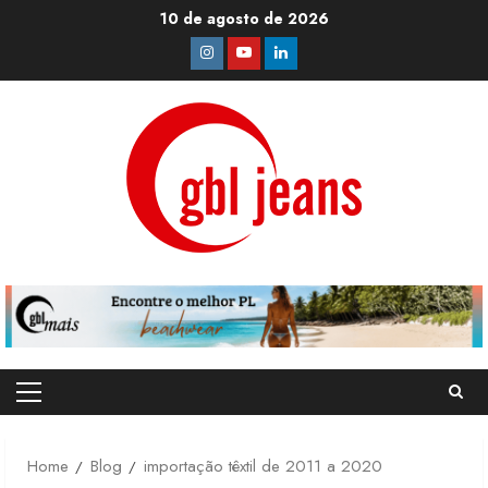
Skip
10 de agosto de 2026
to
Instagram
Youtube
Linkedin
content
Primary
Menu
Home
Blog
importação têxtil de 2011 a 2020