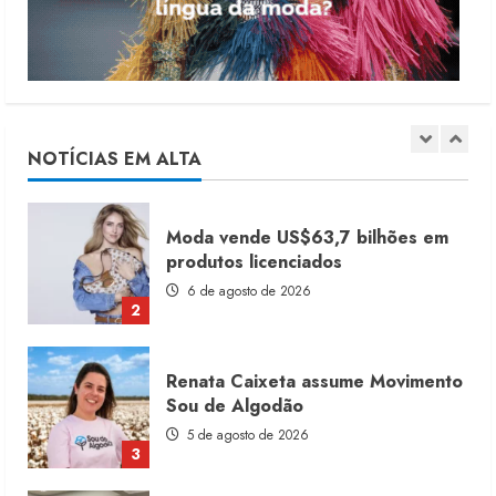
4 de agosto de 2026
5
Dia dos Pais reforça retomada da
moda no varejo
7 de agosto de 2026
NOTÍCIAS EM ALTA
1
Moda vende US$63,7 bilhões em
produtos licenciados
6 de agosto de 2026
2
Renata Caixeta assume Movimento
Sou de Algodão
5 de agosto de 2026
3