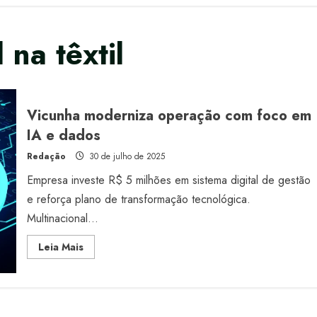
l na têxtil
Vicunha moderniza operação com foco em
IA e dados
Redação
30 de julho de 2025
Empresa investe R$ 5 milhões em sistema digital de gestão
e reforça plano de transformação tecnológica.
Multinacional...
Read
Leia Mais
more
about
Vicunha
moderniza
operação
com
foco