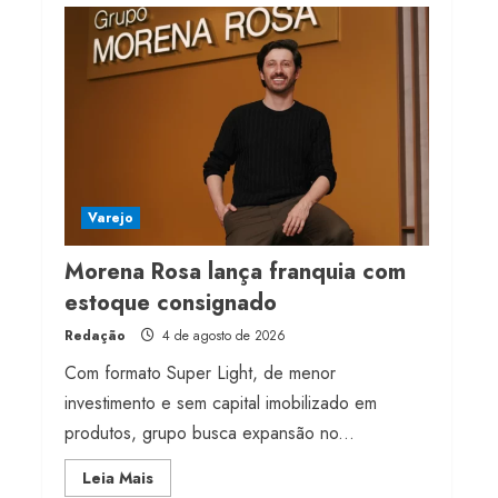
Projeto testa passaporte
digital na moda nacional
4 de agosto de 2026
4
Morena Rosa lança
franquia com estoque
consignado
Varejo
4 de agosto de 2026
5
Morena Rosa lança franquia com
estoque consignado
Redação
4 de agosto de 2026
Com formato Super Light, de menor
investimento e sem capital imobilizado em
produtos, grupo busca expansão no...
Read
Leia Mais
more