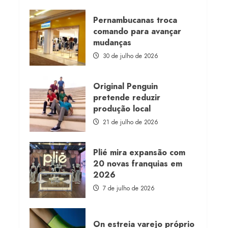
about
Morena
Rosa
Pernambucanas troca
lança
comando para avançar
franquia
com
mudanças
estoque
consignado
30 de julho de 2026
Original Penguin
pretende reduzir
produção local
21 de julho de 2026
Plié mira expansão com
20 novas franquias em
2026
7 de julho de 2026
On estreia varejo próprio