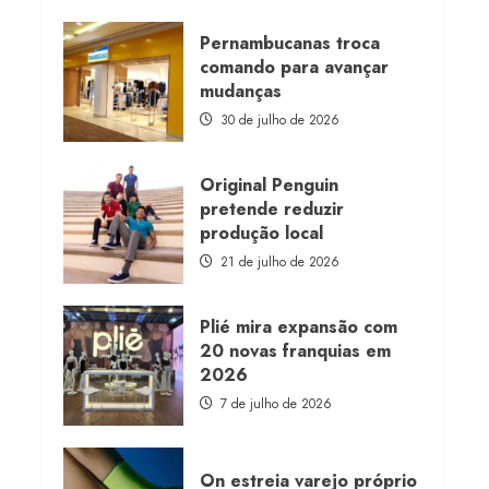
about
Morena
Rosa
Pernambucanas troca
lança
comando para avançar
franquia
com
mudanças
estoque
consignado
30 de julho de 2026
Original Penguin
pretende reduzir
produção local
21 de julho de 2026
Plié mira expansão com
20 novas franquias em
2026
7 de julho de 2026
On estreia varejo próprio