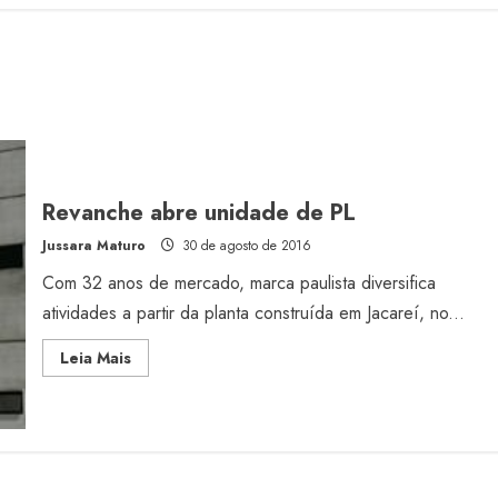
Revanche abre unidade de PL
Jussara Maturo
30 de agosto de 2016
Com 32 anos de mercado, marca paulista diversifica
atividades a partir da planta construída em Jacareí, no...
Read
Leia Mais
more
about
Revanche
abre
unidade
de
PL