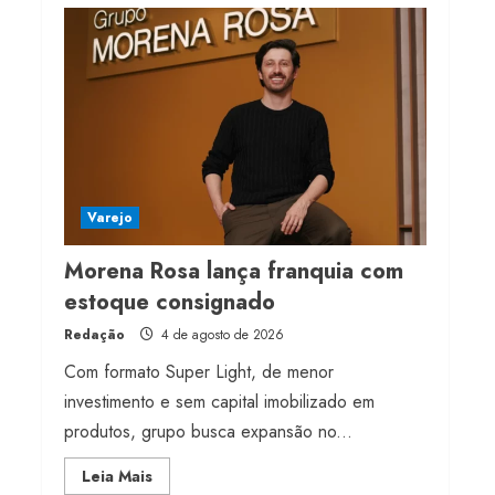
Projeto testa passaporte
digital na moda nacional
4 de agosto de 2026
4
Morena Rosa lança
franquia com estoque
consignado
Varejo
4 de agosto de 2026
5
Morena Rosa lança franquia com
estoque consignado
Redação
4 de agosto de 2026
Com formato Super Light, de menor
investimento e sem capital imobilizado em
produtos, grupo busca expansão no...
Read
Leia Mais
more