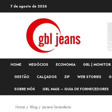
Skip
7 de agosto de 2026
to
content
HOME
NEGÓCIOS
ECONOMIA
GBL | MONITOR
GESTÃO
CALÇADOS
ZIP
WEB STORIES
G
SOBRE NÓS
GBL MAIS – GUIA DE FORNECEDORES
Home
Blog
jacarei lavanderia