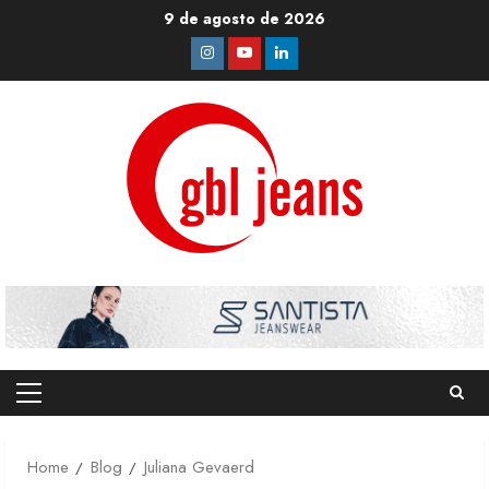
Skip
9 de agosto de 2026
to
Instagram
Youtube
Linkedin
content
Primary
Menu
Home
Blog
Juliana Gevaerd