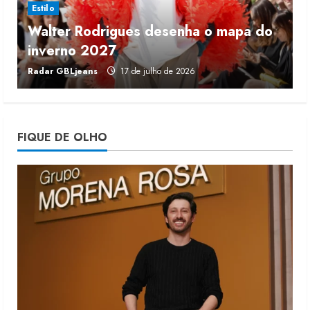
Estilo
Walter Rodrigues desenha o mapa do
Fakini prevê R$345 milhões de
inverno 2027
r
receita em 2026
Radar GBLjeans
17 de julho de 2026
J
4 de agosto de 2026
4
Projeto testa passaporte digital na
FIQUE DE OLHO
moda nacional
4 de agosto de 2026
5