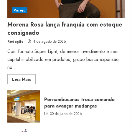
Varejo
Morena Rosa lança franquia com estoque
consignado
Redação
4 de agosto de 2026
Com formato Super Light, de menor investimento e sem
capital imobilizado em produtos, grupo busca expansão
no...
Read
Leia Mais
more
about
Morena
Rosa
Pernambucanas troca comando
lança
franquia
para avançar mudanças
com
estoque
30 de julho de 2026
consignado