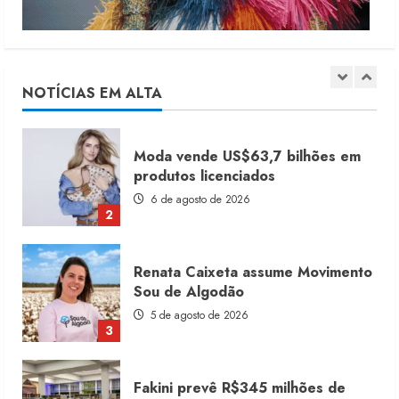
Moda vende US$63,7 bilhões em
produtos licenciados
6 de agosto de 2026
NOTÍCIAS EM ALTA
2
Renata Caixeta assume Movimento
Sou de Algodão
5 de agosto de 2026
3
Fakini prevê R$345 milhões de
receita em 2026
4 de agosto de 2026
4
Projeto testa passaporte digital na