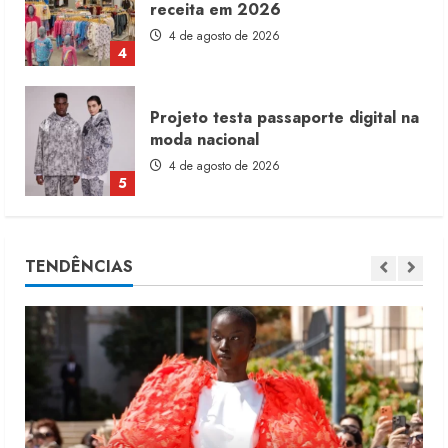
moda nacional
4 de agosto de 2026
5
Dia dos Pais reforça retomada da
moda no varejo
7 de agosto de 2026
1
Moda vende US$63,7 bilhões em
TENDÊNCIAS
produtos licenciados
6 de agosto de 2026
2
Renata Caixeta assume Movimento
Sou de Algodão
5 de agosto de 2026
3