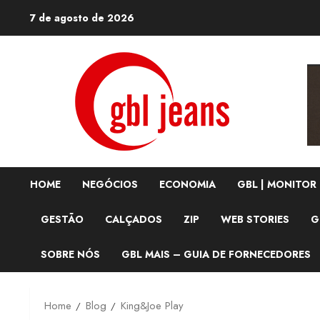
Skip
7 de agosto de 2026
to
content
HOME
NEGÓCIOS
ECONOMIA
GBL | MONITOR
GESTÃO
CALÇADOS
ZIP
WEB STORIES
G
SOBRE NÓS
GBL MAIS – GUIA DE FORNECEDORES
Home
Blog
King&Joe Play