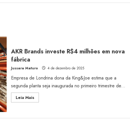
AKR Brands investe R$4 milhões em nova
fábrica
Jussara Maturo
4 de dezembro de 2025
Empresa de Londrina dona da King&Joe estima que a
segunda planta seja inaugurada no primeiro trimestre de...
Read
Leia Mais
more
about
AKR
Brands
investe
R$4
milhões
em