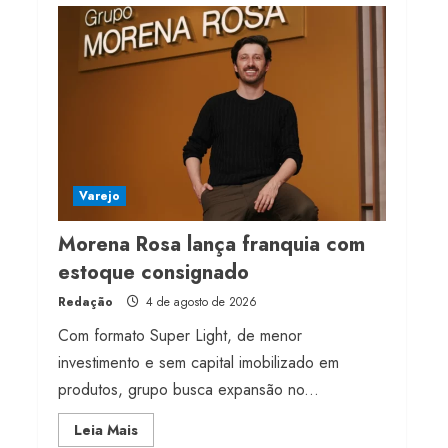
Projeto testa passaporte
digital na moda nacional
4 de agosto de 2026
4
Morena Rosa lança
franquia com estoque
consignado
Varejo
4 de agosto de 2026
5
Morena Rosa lança franquia com
estoque consignado
Redação
4 de agosto de 2026
Com formato Super Light, de menor
investimento e sem capital imobilizado em
produtos, grupo busca expansão no...
Read
Leia Mais
more