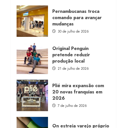
about
Morena
Rosa
Pernambucanas troca
lança
comando para avançar
franquia
com
mudanças
estoque
consignado
30 de julho de 2026
Original Penguin
pretende reduzir
produção local
21 de julho de 2026
Plié mira expansão com
20 novas franquias em
2026
7 de julho de 2026
On estreia varejo próprio