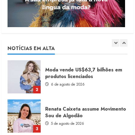
7 de agosto de 2026
1
Moda vende US$63,7 bilhões em
produtos licenciados
6 de agosto de 2026
NOTÍCIAS EM ALTA
2
Renata Caixeta assume Movimento
Sou de Algodão
5 de agosto de 2026
3
Fakini prevê R$345 milhões de
receita em 2026
4 de agosto de 2026
4