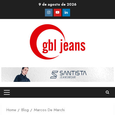
Skip
9 de agosto de 2026
to
Instagram
Youtube
Linkedin
content
Primary
Menu
Home
Blog
Marcos De Marchi