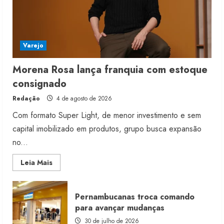
Varejo
Morena Rosa lança franquia com estoque
consignado
Redação
4 de agosto de 2026
Com formato Super Light, de menor investimento e sem
capital imobilizado em produtos, grupo busca expansão
no...
Read
Leia Mais
more
about
Morena
Rosa
Pernambucanas troca comando
lança
franquia
para avançar mudanças
com
estoque
30 de julho de 2026