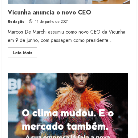
Renata Caixeta assume Movimento
Vicunha anuncia o novo CEO
Sou de Algodão
Redação
11 de junho de 2021
5 de agosto de 2026
3
Marcos De Marchi assumiu como novo CEO da Vicunha
em 9 de junho, com passagem como presidente...
Fakini prevê R$345 milhões de
Read
Leia Mais
receita em 2026
more
about
4 de agosto de 2026
Vicunha
4
anuncia
o
novo
CEO
Projeto testa passaporte digital na
moda nacional
4 de agosto de 2026
5
Dia dos Pais reforça retomada da
moda no varejo