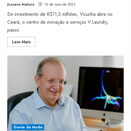
Jussara Maturo
16 de maio de 2023
Em investimento de R$11,5 milhões, Vicunha abre no
Ceará, o centro de inovação e serviços V.Laundry,
passo...
Read
Leia Mais
more
about
Vicunha
abre
no
Ceará
centro
de
R$11,5
milhões
Moda vende US$63,7 bilhões em
produtos licenciados
6 de agosto de 2026
2
Gente da Moda