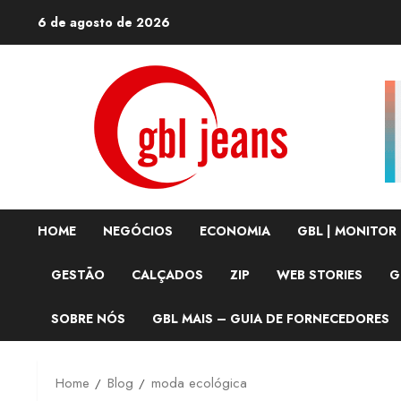
Skip
6 de agosto de 2026
to
content
HOME
NEGÓCIOS
ECONOMIA
GBL | MONITOR
GESTÃO
CALÇADOS
ZIP
WEB STORIES
G
SOBRE NÓS
GBL MAIS – GUIA DE FORNECEDORES
Home
Blog
moda ecológica