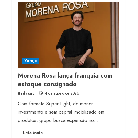
Projeto testa passaporte
digital na moda nacional
4 de agosto de 2026
4
Morena Rosa lança
franquia com estoque
consignado
Varejo
4 de agosto de 2026
5
Morena Rosa lança franquia com
estoque consignado
Redação
4 de agosto de 2026
Com formato Super Light, de menor
investimento e sem capital imobilizado em
produtos, grupo busca expansão no...
Read
Leia Mais
more