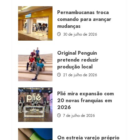
about
Morena
Rosa
Pernambucanas troca
lança
comando para avançar
franquia
com
mudanças
estoque
consignado
30 de julho de 2026
Original Penguin
pretende reduzir
produção local
21 de julho de 2026
Plié mira expansão com
20 novas franquias em
2026
7 de julho de 2026
On estreia varejo próprio