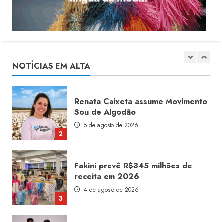
1
Renata Caixeta assume Movimento
Sou de Algodão
5 de agosto de 2026
NOTÍCIAS EM ALTA
2
Fakini prevê R$345 milhões de
receita em 2026
4 de agosto de 2026
3
Projeto testa passaporte digital na
moda nacional
4 de agosto de 2026
4