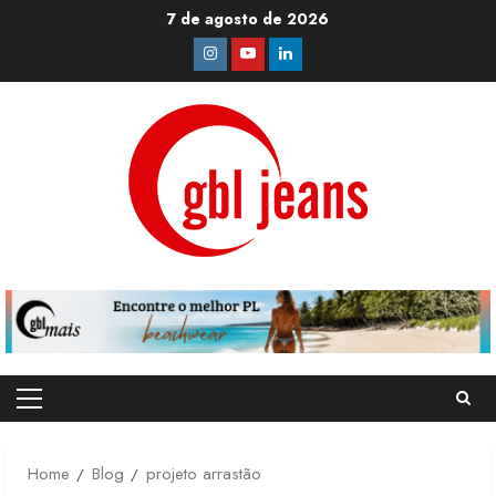
Skip
7 de agosto de 2026
to
Instagram
Youtube
Linkedin
content
Primary
Menu
Home
Blog
projeto arrastão