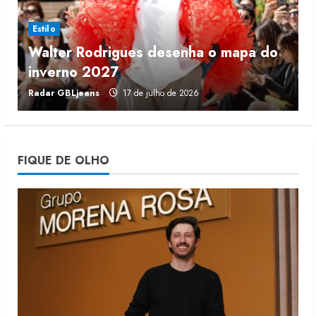
4 de agosto de 2026
3
Estilo
Walter Rodrigues desenha o mapa do
Projeto testa passaporte digital na
inverno 2027
r
moda nacional
Radar GBLjeans
17 de julho de 2026
J
4 de agosto de 2026
4
Morena Rosa lança franquia com
FIQUE DE OLHO
estoque consignado
4 de agosto de 2026
5