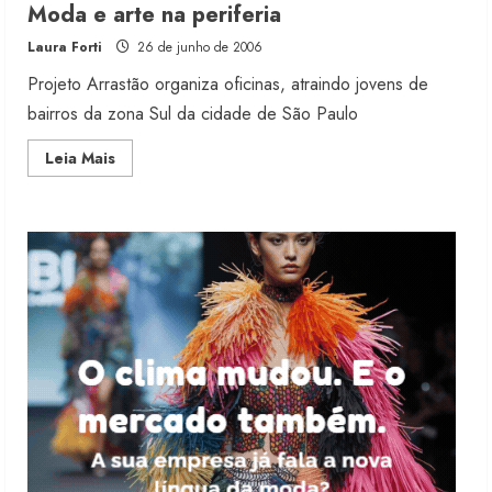
Fakini prevê R$345 milhões de
Moda e arte na periferia
receita em 2026
Laura Forti
26 de junho de 2006
4 de agosto de 2026
3
Projeto Arrastão organiza oficinas, atraindo jovens de
bairros da zona Sul da cidade de São Paulo
Projeto testa passaporte digital na
Read
Leia Mais
moda nacional
more
about
4 de agosto de 2026
Moda
4
e
arte
na
periferia
Morena Rosa lança franquia com
estoque consignado
4 de agosto de 2026
5
Moda vende US$63,7 bilhões em
produtos licenciados
6 de agosto de 2026