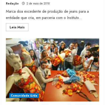
Redação
2 de maio de 2018
Marca doa excedente de produção de jeans para a
entidade que cria, em parceria com o Instituto...
Read
Leia Mais
more
about
Forum
reforça
parceria
com
projeto
Arrastão
Renata Caixeta assume Movimento
Sou de Algodão
5 de agosto de 2026
2
Comunidade iLtda