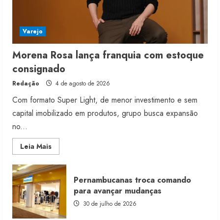
Varejo
Morena Rosa lança franquia com estoque
consignado
Redação
4 de agosto de 2026
Com formato Super Light, de menor investimento e sem
capital imobilizado em produtos, grupo busca expansão
no...
Read
Leia Mais
more
about
Morena
Rosa
Pernambucanas troca comando
lança
franquia
para avançar mudanças
com
estoque
30 de julho de 2026
consignado