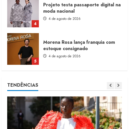
Morena Rosa lança franquia com
estoque consignado
4 de agosto de 2026
5
Moda vende US$63,7 bilhões em
produtos licenciados
6 de agosto de 2026
1
Renata Caixeta assume Movimento
TENDÊNCIAS
Sou de Algodão
5 de agosto de 2026
2
Fakini prevê R$345 milhões de
receita em 2026