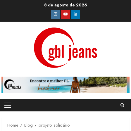
Skip
8 de agosto de 2026
to
Instagram
Youtube
Linkedin
content
Primary
Menu
Home
Blog
projeto solidário