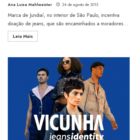
Ana Luiza Mahlmeister
24 de agosto de 2015
6 de agosto de 2026
2
Marca de Jundiaí, no interior de São Paulo, incentiva
doação de jeans, que são encaminhados a moradores...
Renata Caixeta assume Movimento
Read
Leia Mais
Sou de Algodão
more
about
5 de agosto de 2026
República
3
dos
Lobos
une
promoção
e
Fakini prevê R$345 milhões de
projeto
receita em 2026
solidário
4 de agosto de 2026
4
Projeto testa passaporte digital na
moda nacional
4 de agosto de 2026
5