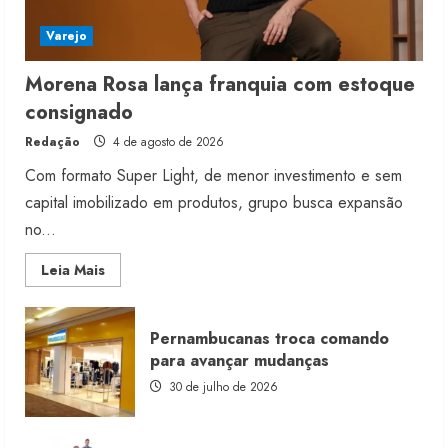
Varejo
Morena Rosa lança franquia com estoque
consignado
Redação
4 de agosto de 2026
Com formato Super Light, de menor investimento e sem
capital imobilizado em produtos, grupo busca expansão
no...
Read
Leia Mais
more
about
Morena
Rosa
Pernambucanas troca comando
lança
franquia
para avançar mudanças
com
estoque
30 de julho de 2026
consignado