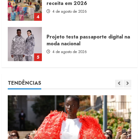
receita em 2026
4 de agosto de 2026
4
Projeto testa passaporte digital na
moda nacional
4 de agosto de 2026
5
Dia dos Pais reforça retomada da
TENDÊNCIAS
moda no varejo
7 de agosto de 2026
1
Moda vende US$63,7 bilhões em
produtos licenciados
6 de agosto de 2026
2