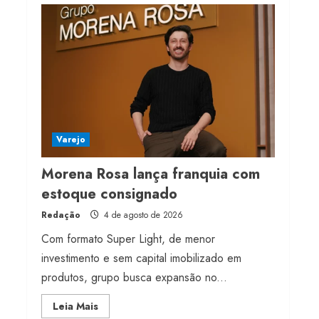
Projeto testa passaporte
digital na moda nacional
4 de agosto de 2026
4
Morena Rosa lança
franquia com estoque
consignado
Varejo
4 de agosto de 2026
5
Morena Rosa lança franquia com
estoque consignado
Redação
4 de agosto de 2026
Com formato Super Light, de menor
investimento e sem capital imobilizado em
produtos, grupo busca expansão no...
Read
Leia Mais
more