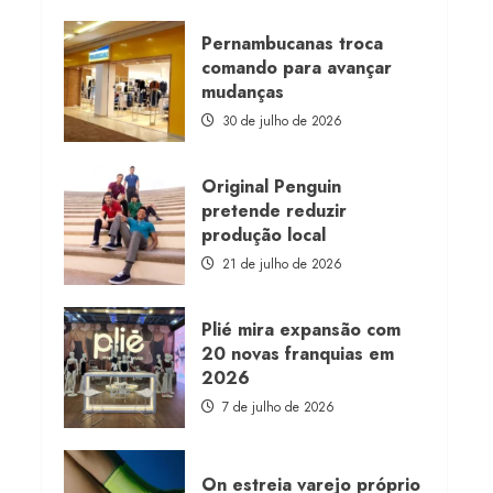
about
Morena
Rosa
Pernambucanas troca
lança
comando para avançar
franquia
com
mudanças
estoque
consignado
30 de julho de 2026
Original Penguin
pretende reduzir
produção local
21 de julho de 2026
Plié mira expansão com
20 novas franquias em
2026
7 de julho de 2026
On estreia varejo próprio