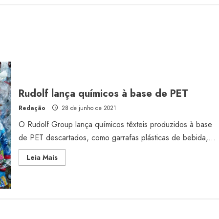
Rudolf lança químicos à base de PET
Redação
28 de junho de 2021
O Rudolf Group lança químicos têxteis produzidos à base
de PET descartados, como garrafas plásticas de bebida,...
Read
Leia Mais
more
about
Rudolf
lança
químicos
à
base
de
PET