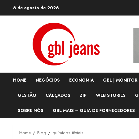
Skip
6 de agosto de 2026
to
content
HOME
NEGÓCIOS
ECONOMIA
GBL | MONITOR
GESTÃO
CALÇADOS
ZIP
WEB STORIES
G
SOBRE NÓS
GBL MAIS – GUIA DE FORNECEDORES
Home
Blog
químicos têxteis