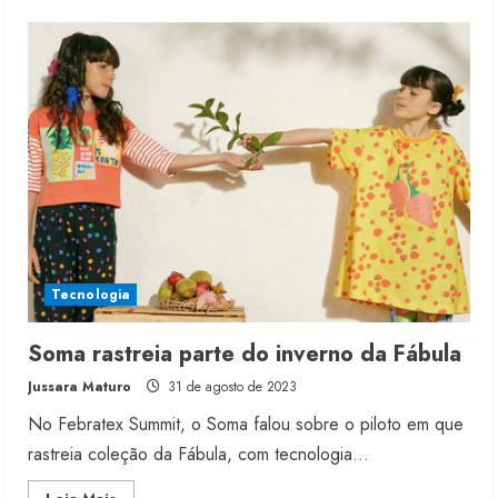
about
Brasil
na
vanguarda
do
algodão
rastreável
Moda vende US$63,7 bilhões em
produtos licenciados
6 de agosto de 2026
2
Tecnologia
Renata Caixeta assume Movimento
Soma rastreia parte do inverno da Fábula
Sou de Algodão
Jussara Maturo
31 de agosto de 2023
5 de agosto de 2026
3
No Febratex Summit, o Soma falou sobre o piloto em que
rastreia coleção da Fábula, com tecnologia...
Fakini prevê R$345 milhões de