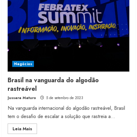
com
universidade
Negócios
Brasil na vanguarda do algodão
rastreável
Jussara Maturo
5 de setembro de 2023
Na vanguarda internacional do algodão rastreável, Brasil
tem o desafio de escalar a solução que rastreia a...
Read
Leia Mais
more