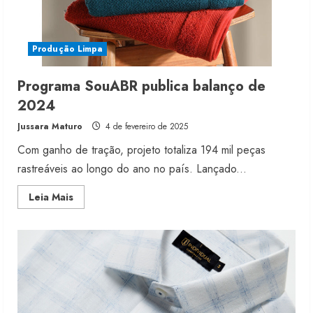
Produção Limpa
Programa SouABR publica balanço de
2024
Jussara Maturo
4 de fevereiro de 2025
Com ganho de tração, projeto totaliza 194 mil peças
rastreáveis ao longo do ano no país. Lançado...
Read
Leia Mais
more
about
Programa
SouABR
publica
balanço
de
2024