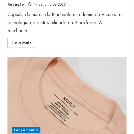
Redação
17 de julho de 2025
Cápsula da marca da Riachuelo usa denim da Vicunha e
tecnologia de rastreabilidade da Blockforce. A
Riachuelo...
Read
Leia Mais
more
about
Pool
lança
jeans
rastreável
com
algodão
regenerativo
Lançamentos