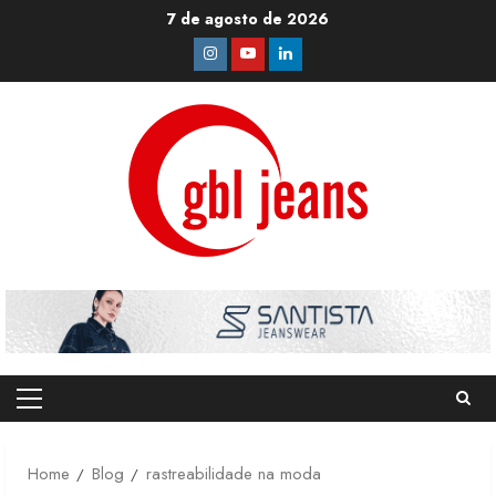
Skip
7 de agosto de 2026
to
Instagram
Youtube
Linkedin
content
Primary
Menu
Home
Blog
rastreabilidade na moda