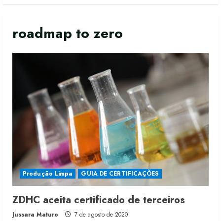
roadmap to zero
Moda vende US$63,7 bilhões em
produtos licenciados
6 de agosto de 2026
Produção Limpa
GUIA DE CERTIFICAÇÕES
2
ZDHC aceita certificado de terceiros
Renata Caixeta assume Movimento
Jussara Maturo
7 de agosto de 2020
Sou de Algodão