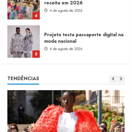
moda nacional
4 de agosto de 2026
5
Dia dos Pais reforça retomada da
moda no varejo
7 de agosto de 2026
1
Moda vende US$63,7 bilhões em
TENDÊNCIAS
produtos licenciados
6 de agosto de 2026
2
Renata Caixeta assume Movimento
Sou de Algodão
5 de agosto de 2026
3