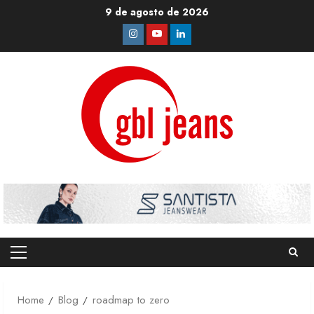
Skip
9 de agosto de 2026
to
Instagram
Youtube
Linkedin
content
Primary
Menu
Home
Blog
roadmap to zero