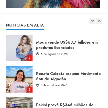
Moda vende US$63,7 bilhões em
produtos licenciados
6 de agosto de 2026
NOTÍCIAS EM ALTA
2
Renata Caixeta assume Movimento
Sou de Algodão
5 de agosto de 2026
3
Fakini prevê R$345 milhões de
receita em 2026
4 de agosto de 2026
4
Projeto testa passaporte digital na