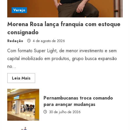
Varejo
Morena Rosa lança franquia com estoque
consignado
Redação
4 de agosto de 2026
Com formato Super Light, de menor investimento e sem
capital imobilizado em produtos, grupo busca expansão
no...
Read
Leia Mais
more
about
Morena
Rosa
Pernambucanas troca comando
lança
franquia
para avançar mudanças
com
estoque
30 de julho de 2026
consignado