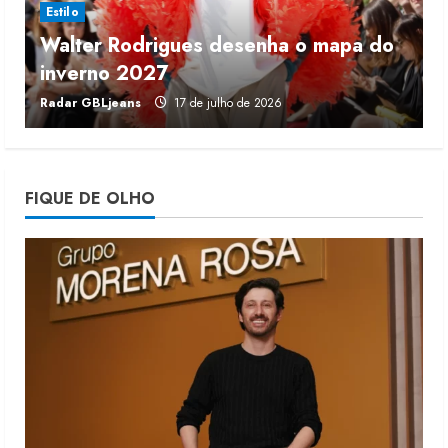
Estilo
Walter Rodrigues desenha o mapa do
Fakini prevê R$345 milhões de
inverno 2027
r
receita em 2026
Radar GBLjeans
17 de julho de 2026
J
4 de agosto de 2026
4
Projeto testa passaporte digital na
FIQUE DE OLHO
moda nacional
4 de agosto de 2026
5