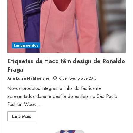
Lançamentos
Etiquetas da Haco têm design de Ronaldo
Fraga
Ana Luiza Mahlmeister
6 de novembro de 2015
Novos produtos integram a linha do fabricante
apresentados durante desfile do estilista no São Paulo
Fashion Week....
Read
Leia Mais
more
about
Etiquetas
da