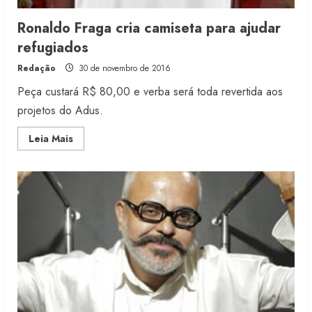
Ronaldo Fraga cria camiseta para ajudar
refugiados
Redação
30 de novembro de 2016
Peça custará R$ 80,00 e verba será toda revertida aos
projetos do Adus.
Read
Leia Mais
more
about
Ronaldo
Fraga
cria
camiseta
para
ajudar
refugiados