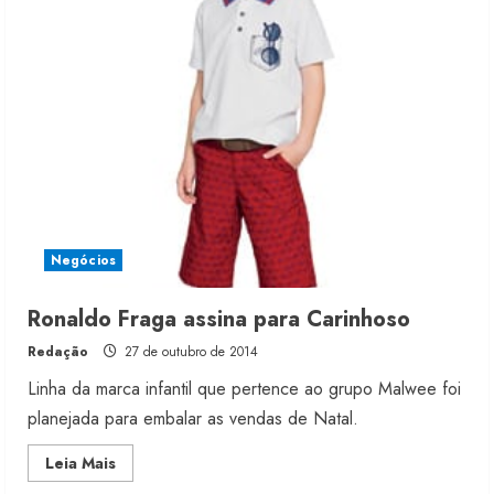
Haco
têm
design
de
Ronaldo
Fraga
Renata Caixeta assume Movimento
Sou de Algodão
5 de agosto de 2026
2
Negócios
Fakini prevê R$345 milhões de
Ronaldo Fraga assina para Carinhoso
receita em 2026
Redação
27 de outubro de 2014
4 de agosto de 2026
3
Linha da marca infantil que pertence ao grupo Malwee foi
planejada para embalar as vendas de Natal.
Projeto testa passaporte digital na
Read
Leia Mais
moda nacional
more
about