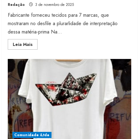
Redação
3 de novembro de 2025
Fabricante forneceu tecidos para 7 marcas, que
mostraram no desfile a plurarlidade de interpretação
dessa matéria-prima Na...
Read
Leia Mais
more
about
Santista
colabora
com
o
jeans
autoral
na
SPFW
N60
Comunidade iLtda