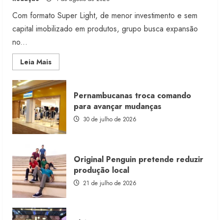
Com formato Super Light, de menor investimento e sem
capital imobilizado em produtos, grupo busca expansão
no...
Read
Leia Mais
more
about
Morena
Rosa
Pernambucanas troca comando
lança
franquia
para avançar mudanças
com
estoque
30 de julho de 2026
consignado
Original Penguin pretende reduzir
produção local
21 de julho de 2026