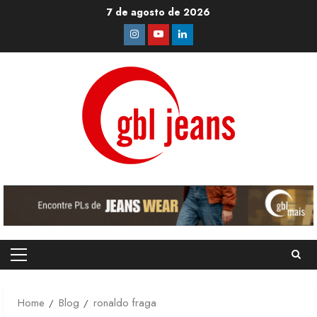
Skip
7 de agosto de 2026
to
Instagram
Youtube
Linkedin
content
Primary
Menu
Home
Blog
ronaldo fraga