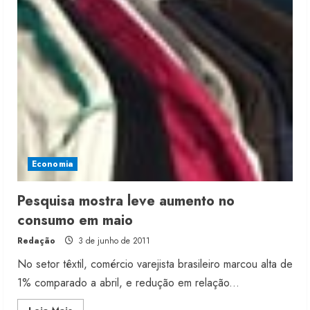
média
movimenta
R$
1
tri
Economia
Pesquisa mostra leve aumento no
consumo em maio
Redação
3 de junho de 2011
No setor têxtil, comércio varejista brasileiro marcou alta de
1% comparado a abril, e redução em relação...
Moda vende US$63,7 bilhões em