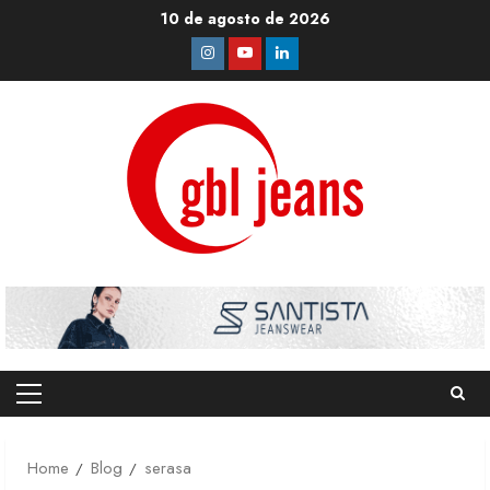
Skip
10 de agosto de 2026
to
Instagram
Youtube
Linkedin
content
Primary
Menu
Home
Blog
serasa