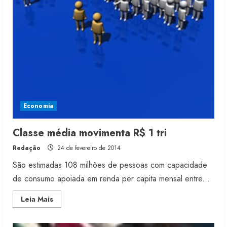
na
atividade
comercial
Economia
Classe média movimenta R$ 1 tri
Redação
24 de fevereiro de 2014
São estimadas 108 milhões de pessoas com capacidade
de consumo apoiada em renda per capita mensal entre...
Read
Leia Mais
more
about
Classe