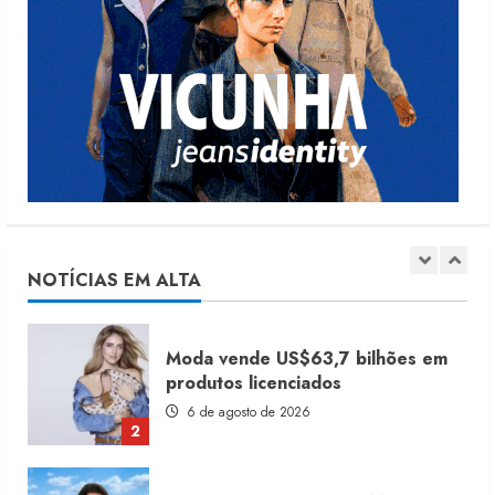
5
Dia dos Pais reforça retomada da
moda no varejo
7 de agosto de 2026
1
Moda vende US$63,7 bilhões em
produtos licenciados
6 de agosto de 2026
NOTÍCIAS EM ALTA
2
Renata Caixeta assume Movimento
Sou de Algodão
5 de agosto de 2026
3