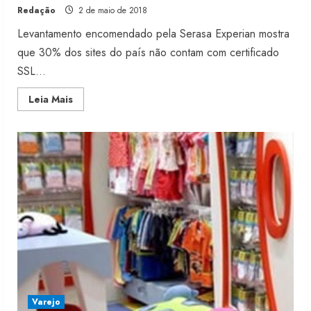
Redação
2 de maio de 2018
Levantamento encomendado pela Serasa Experian mostra
que 30% dos sites do país não contam com certificado
SSL...
Read
Leia Mais
more
about
Estudo
aponta
insegurança
em
sites
de
comércio
eletrônico
Varejo