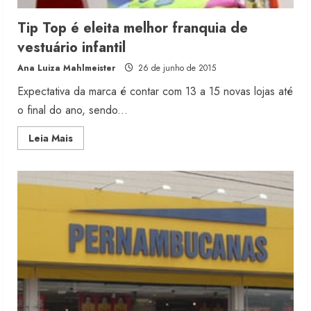
Tip Top é eleita melhor franquia de
vestuário infantil
Ana Luiza Mahlmeister
26 de junho de 2015
Expectativa da marca é contar com 13 a 15 novas lojas até
o final do ano, sendo...
Read
Leia Mais
more
about
Tip
Top
é
eleita
melhor
franquia
de
vestuário
infantil