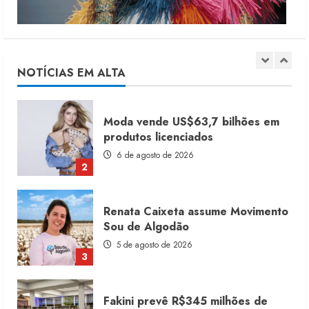
Dia dos Pais reforça retomada da
moda no varejo
7 de agosto de 2026
1
NOTÍCIAS EM ALTA
Moda vende US$63,7 bilhões em
produtos licenciados
6 de agosto de 2026
2
Renata Caixeta assume Movimento
Sou de Algodão
5 de agosto de 2026
3
Fakini prevê R$345 milhões de
receita em 2026