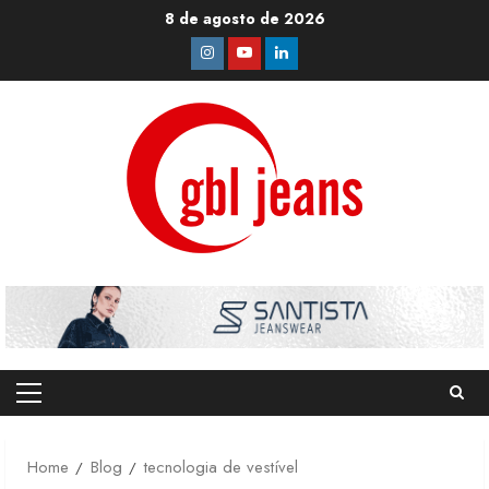
Skip
8 de agosto de 2026
to
Instagram
Youtube
Linkedin
content
Primary
Menu
Home
Blog
tecnologia de vestível