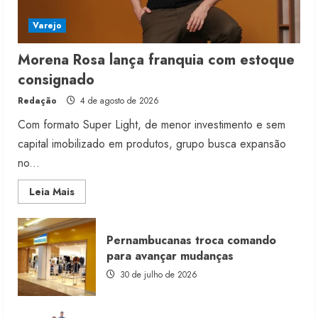
Varejo
Morena Rosa lança franquia com estoque
consignado
Redação
4 de agosto de 2026
Com formato Super Light, de menor investimento e sem
capital imobilizado em produtos, grupo busca expansão
no...
Read
Leia Mais
more
about
Morena
Rosa
Pernambucanas troca comando
lança
franquia
para avançar mudanças
com
estoque
30 de julho de 2026
consignado