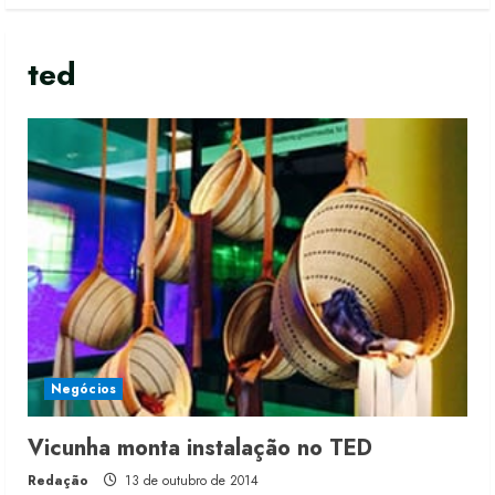
ted
Negócios
Moda vende US$63,7 bilhões em
produtos licenciados
Vicunha monta instalação no TED
6 de agosto de 2026
2
Redação
13 de outubro de 2014