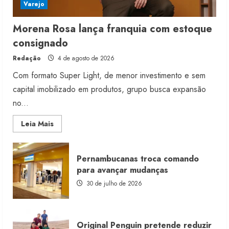
Varejo
Morena Rosa lança franquia com estoque
consignado
Redação
4 de agosto de 2026
Com formato Super Light, de menor investimento e sem
capital imobilizado em produtos, grupo busca expansão
no...
Read
Leia Mais
more
about
Morena
Rosa
Pernambucanas troca comando
lança
franquia
para avançar mudanças
com
estoque
30 de julho de 2026
consignado
Original Penguin pretende reduzir