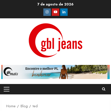
Skip
7 de agosto de 2026
to
Instagram
Youtube
Linkedin
content
Primary
Menu
Home
Blog
ted