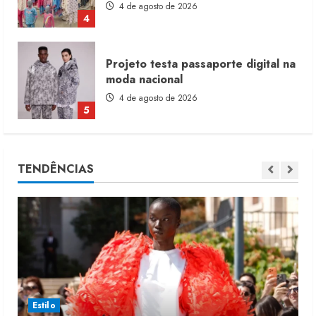
Projeto testa passaporte digital na
moda nacional
4 de agosto de 2026
5
Dia dos Pais reforça retomada da
moda no varejo
7 de agosto de 2026
TENDÊNCIAS
1
Moda vende US$63,7 bilhões em
produtos licenciados
6 de agosto de 2026
2
Estilo
Renata Caixeta assume Movimento