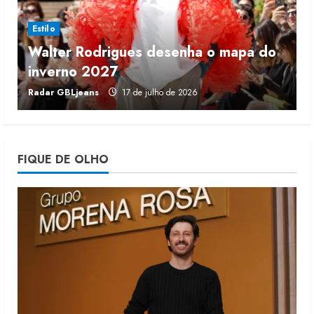
5 de agosto de 2026
3
Estilo
Walter Rodrigues desenha o mapa do
Fakini prevê R$345 milhões de
inverno 2027
r
receita em 2026
Radar GBLjeans
17 de julho de 2026
J
4 de agosto de 2026
4
Projeto testa passaporte digital na
FIQUE DE OLHO
moda nacional
4 de agosto de 2026
5