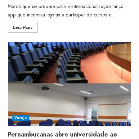
Marca que se prepara para a internacionalização lança
app que incentiva lojistas a participar de cursos e...
Read
Leia Mais
more
about
Acostamento
investe
em
gamificação
Moda vende US$63,7 bilhões em
produtos licenciados
6 de agosto de 2026
Varejo
2
Pernambucanas abre universidade ao