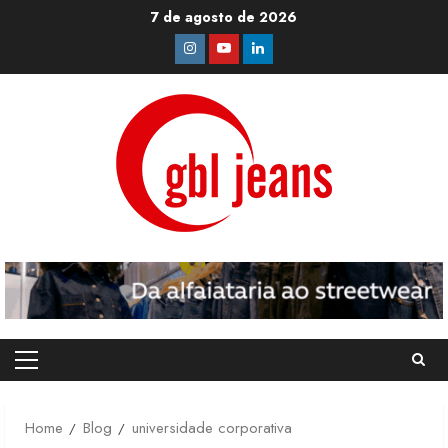
Skip
7 de agosto de 2026
to
Instagram
Youtube
Linkedin
content
Primary
Menu
Home
Blog
universidade corporativa