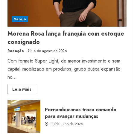
Varejo
Morena Rosa lança franquia com estoque
consignado
Redação
4 de agosto de 2026
Com formato Super Light, de menor investimento e sem
capital imobilizado em produtos, grupo busca expansão
no...
Read
Leia Mais
more
about
Morena
Rosa
Pernambucanas troca comando
lança
franquia
para avançar mudanças
com
estoque
30 de julho de 2026
consignado