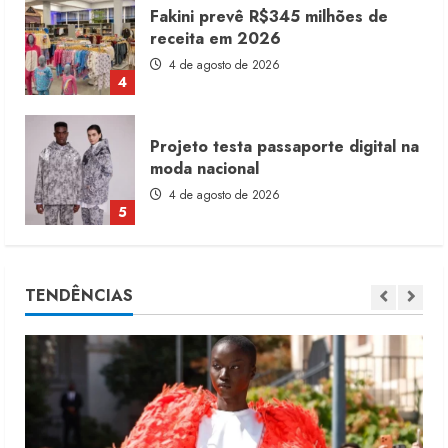
Projeto testa passaporte digital na
moda nacional
4 de agosto de 2026
5
Dia dos Pais reforça retomada da
moda no varejo
7 de agosto de 2026
1
Moda vende US$63,7 bilhões em
TENDÊNCIAS
produtos licenciados
6 de agosto de 2026
2
Renata Caixeta assume Movimento
Sou de Algodão