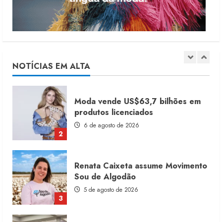
1
Moda vende US$63,7 bilhões em
produtos licenciados
6 de agosto de 2026
NOTÍCIAS EM ALTA
2
Renata Caixeta assume Movimento
Sou de Algodão
5 de agosto de 2026
3
Fakini prevê R$345 milhões de
receita em 2026
4 de agosto de 2026
4