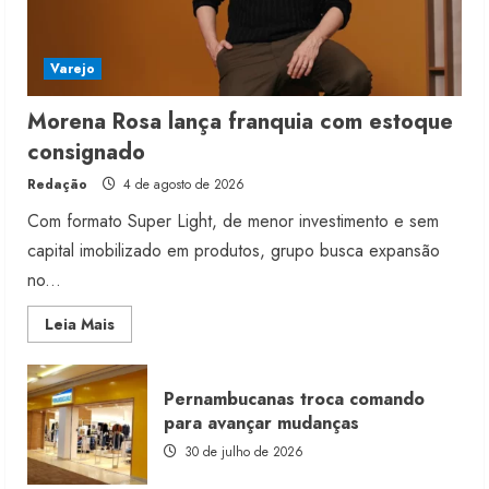
Varejo
Morena Rosa lança franquia com estoque
consignado
Redação
4 de agosto de 2026
Com formato Super Light, de menor investimento e sem
capital imobilizado em produtos, grupo busca expansão
no...
Read
Leia Mais
more
about
Morena
Rosa
Pernambucanas troca comando
lança
franquia
para avançar mudanças
com
estoque
30 de julho de 2026
consignado