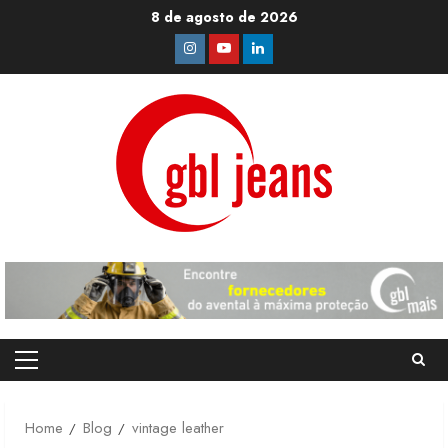
Skip
8 de agosto de 2026
to
Instagram
Youtube
Linkedin
content
Primary
Menu
Home
Blog
vintage leather