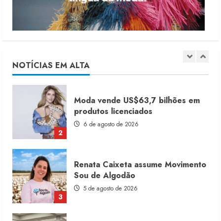
5
Dia dos Pais reforça retomada da
moda no varejo
7 de agosto de 2026
NOTÍCIAS EM ALTA
1
Moda vende US$63,7 bilhões em
produtos licenciados
6 de agosto de 2026
2
Renata Caixeta assume Movimento
Sou de Algodão
5 de agosto de 2026
3