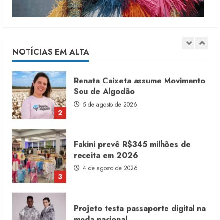
Renata Caixeta assume Movimento
Sou de Algodão
5 de agosto de 2026
NOTÍCIAS EM ALTA
2
Fakini prevê R$345 milhões de
receita em 2026
4 de agosto de 2026
3
Projeto testa passaporte digital na
moda nacional
4 de agosto de 2026
4
Morena Rosa lança franquia com