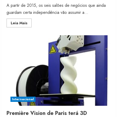
A partir de 2015, os seis salões de negócios que ainda
guardam certa independência vão assumir a...
Read
Leia Mais
more
about
Première
Vision
altera
marcas
de
Paris
Renata Caixeta assume Movimento
Sou de Algodão
5 de agosto de 2026
2
Internacional
Fakini prevê R$345 milhões de
Première Vision de Paris terá 3D
receita em 2026