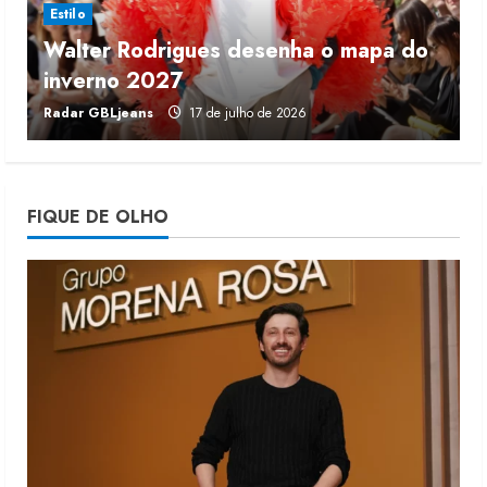
Estilo
Walter Rodrigues desenha o mapa do
Projeto testa passaporte digital na
inverno 2027
r
moda nacional
Radar GBLjeans
17 de julho de 2026
J
4 de agosto de 2026
4
Morena Rosa lança franquia com
FIQUE DE OLHO
estoque consignado
4 de agosto de 2026
5