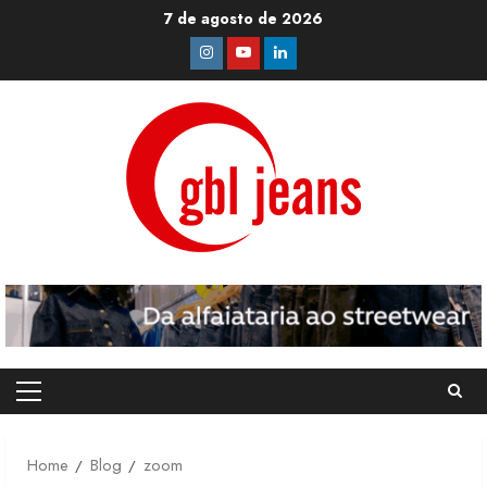
Skip
7 de agosto de 2026
to
Instagram
Youtube
Linkedin
content
Primary
Menu
Home
Blog
zoom