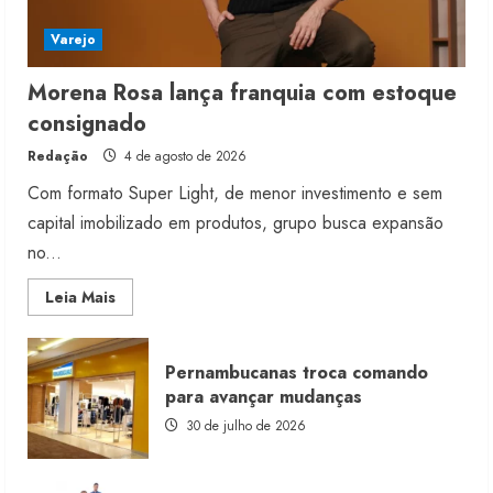
Varejo
Morena Rosa lança franquia com estoque
consignado
Redação
4 de agosto de 2026
Com formato Super Light, de menor investimento e sem
capital imobilizado em produtos, grupo busca expansão
no...
Read
Leia Mais
more
about
Morena
Rosa
Pernambucanas troca comando
lança
franquia
para avançar mudanças
com
estoque
30 de julho de 2026
consignado