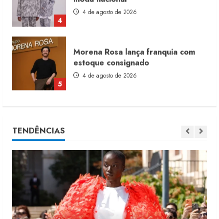
estoque consignado
4 de agosto de 2026
5
Moda vende US$63,7 bilhões em
produtos licenciados
6 de agosto de 2026
1
Renata Caixeta assume Movimento
TENDÊNCIAS
Sou de Algodão
5 de agosto de 2026
2
Fakini prevê R$345 milhões de
receita em 2026
4 de agosto de 2026
3