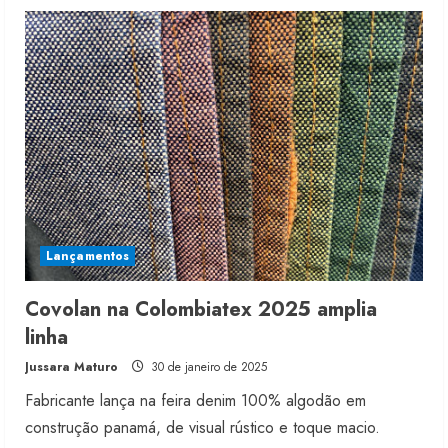
Parizi
desenvolve
linha
de
jeans
da
SatoKid
Lançamentos
Covolan na Colombiatex 2025 amplia
linha
Jussara Maturo
30 de janeiro de 2025
Fabricante lança na feira denim 100% algodão em
construção panamá, de visual rústico e toque macio.