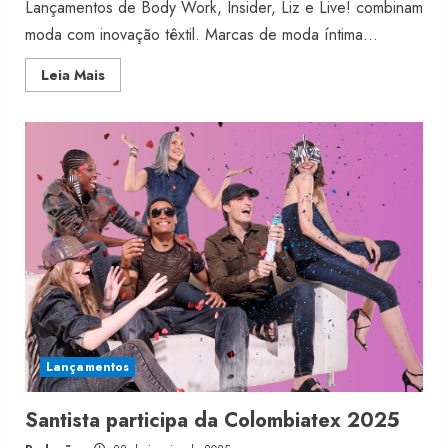
Lançamentos de Body Work, Insider, Liz e Live! combinam
moda com inovação têxtil. Marcas de moda íntima...
Read
Leia Mais
more
about
Marcas
investem
em
fios
tecnológicos
Lançamentos
Santista participa da Colombiatex 2025