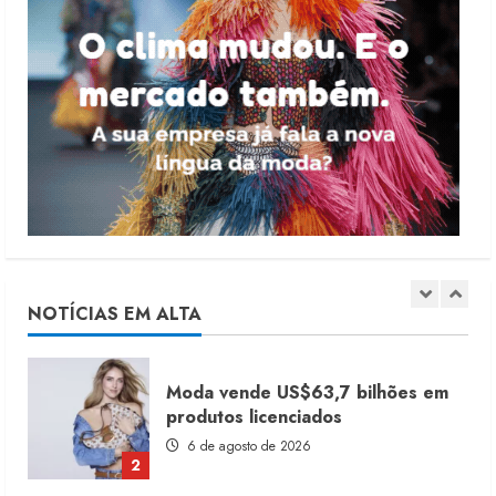
4 de agosto de 2026
5
Dia dos Pais reforça retomada da
moda no varejo
7 de agosto de 2026
1
Moda vende US$63,7 bilhões em
produtos licenciados
6 de agosto de 2026
NOTÍCIAS EM ALTA
2
Renata Caixeta assume Movimento
Sou de Algodão
5 de agosto de 2026
3