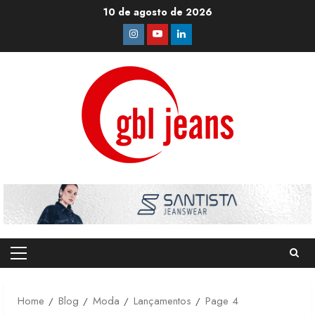
Skip
10 de agosto de 2026
to
Instagram
Youtube
Linkedin
content
Primary
Menu
Home
Blog
Moda
Lançamentos
Page 4