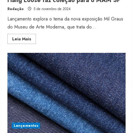
Hang Loose faz coleção para o MAM SP
Redação
5 de novembro de 2024
Lançamento explora o tema da nova exposição Mil Graus
do Museu de Arte Moderna, que trata do...
Read
Leia Mais
more
about
Hang
Loose
faz
coleção
para
o
MAM
SP
Lançamentos