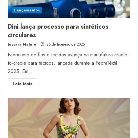
Lançamentos
Dini lança processo para sintéticos
circulares
Jussara Maturo
25 de fevereiro de 2025
Fabricante de fios e tecidos avança na manufatura cradle-
to-cradle para tecidos, lançada durante a FebraTêxtil
2025. Em...
Read
Leia Mais
more
about
Dini
lança
processo
para
sintéticos
circulares