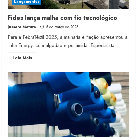
Lançamentos
Fides lança malha com fio tecnológico
Jussara Maturo
5 de março de 2025
Para a FebraTêxtil 2025, a malharia e fiação apresentou a
linha Energy, com algodão e poliamida. Especialista...
Read
Leia Mais
more
about
Fides
lança
malha
com
fio
tecnológico