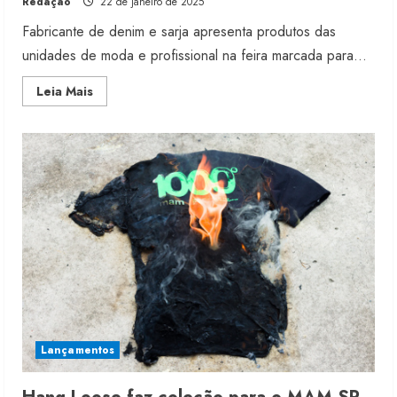
Redação
22 de janeiro de 2025
Fabricante de denim e sarja apresenta produtos das
unidades de moda e profissional na feira marcada para...
Read
Leia Mais
more
about
Santista
participa
da
Colombiatex
2025
Lançamentos