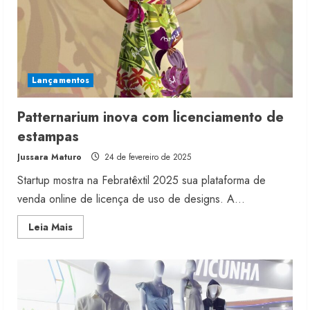
Lançamentos
Patternarium inova com licenciamento de
estampas
Jussara Maturo
24 de fevereiro de 2025
Startup mostra na Febratêxtil 2025 sua plataforma de
venda online de licença de uso de designs. A...
Read
Leia Mais
more
about
Patternarium
inova
com
licenciamento
de
estampas