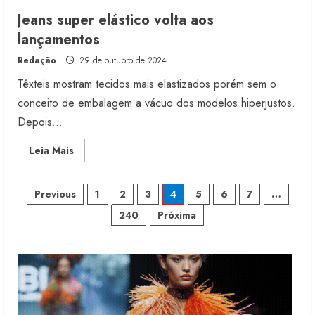
Moda vende US$63,7 bilhões em
Jeans super elástico volta aos
produtos licenciados
lançamentos
6 de agosto de 2026
Redação
29 de outubro de 2024
2
Têxteis mostram tecidos mais elastizados porém sem o
conceito de embalagem a vácuo dos modelos hiperjustos.
Renata Caixeta assume Movimento
Depois...
Sou de Algodão
5 de agosto de 2026
Read
Leia Mais
3
more
about
Jeans
Paginação
super
Previous
1
2
3
4
5
6
7
…
Fakini prevê R$345 milhões de
elástico
volta
receita em 2026
240
Próxima
de
aos
lançamentos
4 de agosto de 2026
4
posts
Projeto testa passaporte digital na
moda nacional