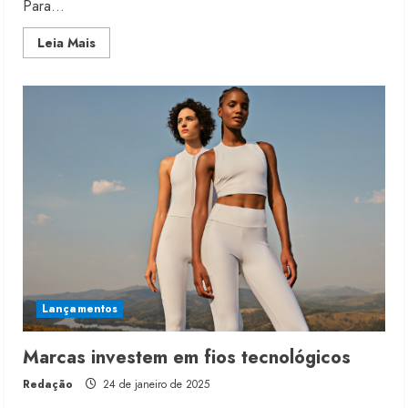
Para...
Read
Leia Mais
more
about
Covolan
na
Colombiatex
2025
amplia
linha
Lançamentos
Marcas investem em fios tecnológicos
Redação
24 de janeiro de 2025