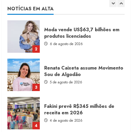
6 de agosto de 2026
NOTÍCIAS EM ALTA
2
Renata Caixeta assume Movimento
Sou de Algodão
5 de agosto de 2026
3
Fakini prevê R$345 milhões de
receita em 2026
4 de agosto de 2026
4
Projeto testa passaporte digital na
moda nacional
4 de agosto de 2026
5