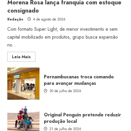
Morena Rosa lança franquia com estoque
consignado
Redação
4 de agosto de 2026
Com formato Super Light, de menor investimento e sem
capital imobilizado em produtos, grupo busca expansão
no...
Read
Leia Mais
more
about
Morena
Rosa
Pernambucanas troca comando
lança
franquia
para avançar mudanças
com
estoque
30 de julho de 2026
consignado
Original Penguin pretende reduzir
produção local
21 de julho de 2026