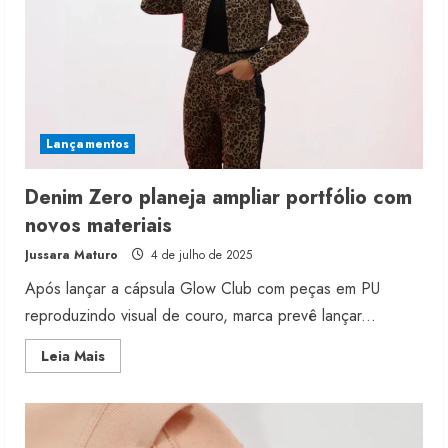
de
cânhamo
Lançamentos
Denim Zero planeja ampliar portfólio com
novos materiais
Jussara Maturo
4 de julho de 2025
Após lançar a cápsula Glow Club com peças em PU
reproduzindo visual de couro, marca prevê lançar...
Read
Leia Mais
more
about
Denim
Zero
planeja
ampliar