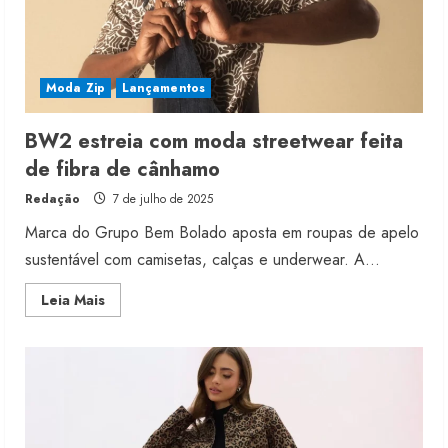
Moda Zip
Lançamentos
BW2 estreia com moda streetwear feita
de fibra de cânhamo
Redação
7 de julho de 2025
Marca do Grupo Bem Bolado aposta em roupas de apelo
sustentável com camisetas, calças e underwear. A...
Read
Leia Mais
more
about
BW2
estreia
com
moda
streetwear
feita
de
fibra