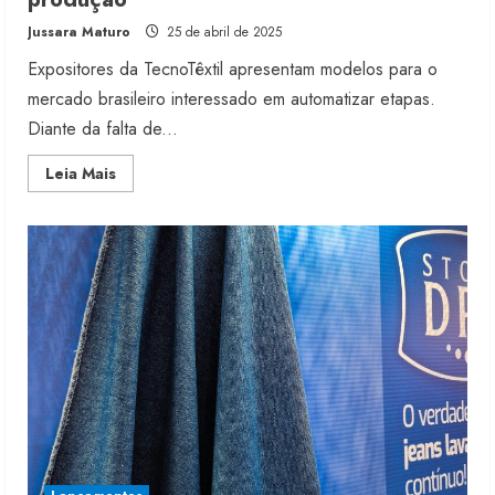
Jussara Maturo
25 de abril de 2025
Expositores da TecnoTêxtil apresentam modelos para o
mercado brasileiro interessado em automatizar etapas.
Diante da falta de...
Read
Leia Mais
more
about
Máquinas
de
dobrar
camisas
aceleram
a
produção