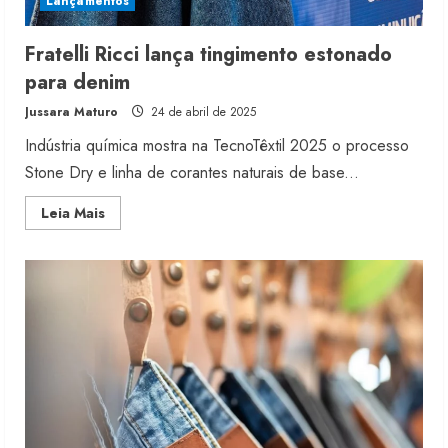
Lançamentos
Fratelli Ricci lança tingimento estonado
para denim
Jussara Maturo
24 de abril de 2025
Indústria química mostra na TecnoTêxtil 2025 o processo
Stone Dry e linha de corantes naturais de base...
Read
Leia Mais
more
about
Fratelli
Ricci
lança
tingimento
estonado
para
denim