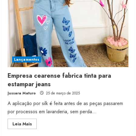
Vicunha
ao
desfile
no
SPFW59
Lançamentos
Moda vende US$63,7 bilhões em
produtos licenciados
Empresa cearense fabrica tinta para
6 de agosto de 2026
estampar jeans
2
Jussara Maturo
25 de março de 2025
A aplicação por silk é feita antes de as peças passarem
Renata Caixeta assume Movimento
por processos em lavanderia, sem perda...
Sou de Algodão
5 de agosto de 2026
Read
Leia Mais
3
more
about