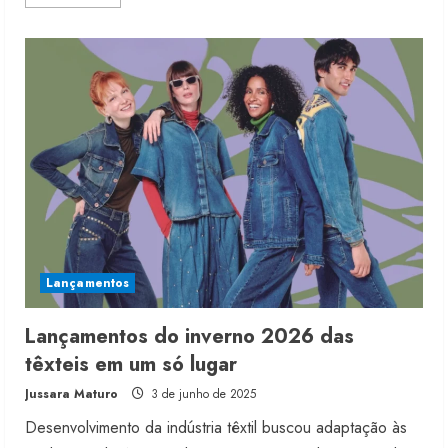
more
about
Riachuelo
amplia
portfólio
com
fibras
têxteis
inovadoras
Lançamentos
Lançamentos do inverno 2026 das
têxteis em um só lugar
Jussara Maturo
3 de junho de 2025
Desenvolvimento da indústria têxtil buscou adaptação às