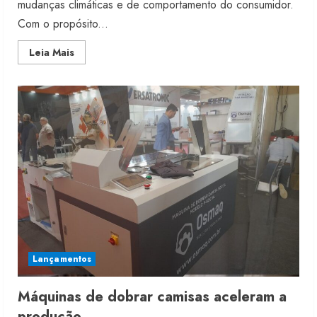
mudanças climáticas e de comportamento do consumidor.
Com o propósito...
Read
Leia Mais
more
about
Lançamentos
do
inverno
2026
das
têxteis
em
um
só
lugar
Lançamentos
Máquinas de dobrar camisas aceleram a
produção