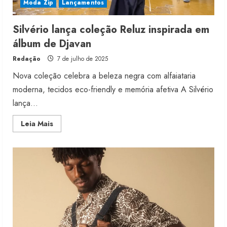
Moda Zip
Lançamentos
Silvério lança coleção Reluz inspirada em
álbum de Djavan
Redação
7 de julho de 2025
Nova coleção celebra a beleza negra com alfaiataria
moderna, tecidos eco-friendly e memória afetiva A Silvério
lança...
Read
Leia Mais
more
about
Silvério
lança
coleção
Reluz
inspirada
em
álbum
de
Djavan