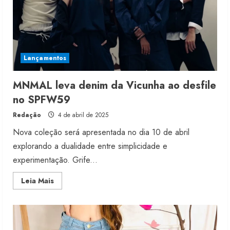
Lançamentos
MNMAL leva denim da Vicunha ao desfile
no SPFW59
Redação
4 de abril de 2025
Nova coleção será apresentada no dia 10 de abril
explorando a dualidade entre simplicidade e
experimentação. Grife...
Read
Leia Mais
more
about
MNMAL
leva
denim
da