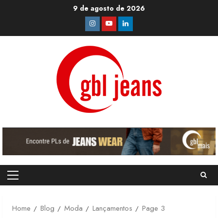
Skip
9 de agosto de 2026
to
Instagram
Youtube
Linkedin
content
Primary
Menu
Home
Blog
Moda
Lançamentos
Page 3