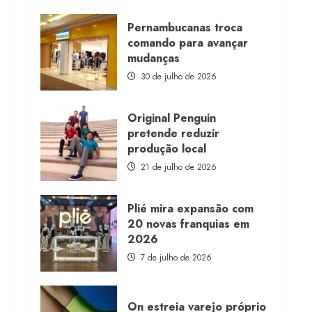
about
Morena
Rosa
Pernambucanas troca
lança
comando para avançar
franquia
com
mudanças
estoque
consignado
30 de julho de 2026
Original Penguin
pretende reduzir
produção local
21 de julho de 2026
Plié mira expansão com
20 novas franquias em
2026
7 de julho de 2026
On estreia varejo próprio