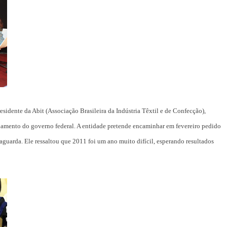
residente da Abit (Associação Brasileira da Indústria Têxtil e de Confecção),
Estilo
amento do governo federal. A entidade pretende encaminhar em fevereiro pedido
Radiant Earth será a cor d
vaguarda. Ele ressaltou que 2011 foi um ano muito difícil, esperando resultados
de 2028 da WGSN
Radar GBLjeans
24 de março de 2026