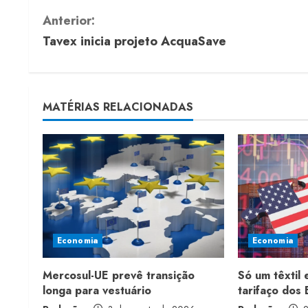
C
Anterior:
Tavex inicia projeto AcquaSave
o
n
t
MATÉRIAS RELACIONADAS
i
n
u
e
Economia
Economia
R
Mercosul-UE prevê transição
Só um têxtil
e
longa para vestuário
tarifaço dos