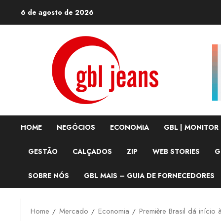
Skip
6 de agosto de 2026
to
content
HOME
NEGÓCIOS
ECONOMIA
GBL | MONITOR
GESTÃO
CALÇADOS
ZIP
WEB STORIES
G
SOBRE NÓS
GBL MAIS – GUIA DE FORNECEDORES
Home
Mercado
Economia
Première Brasil dá iníci