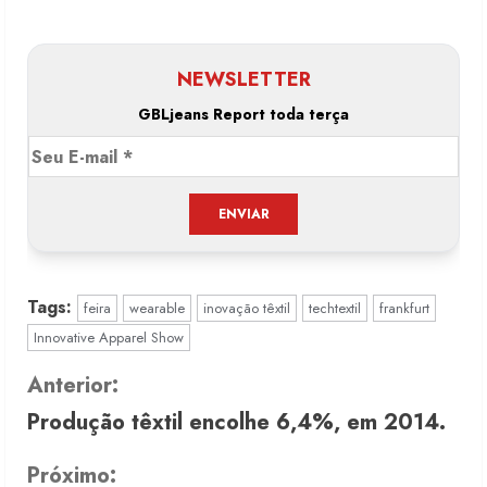
NEWSLETTER
GBLjeans Report toda terça
Tags:
feira
wearable
inovação têxtil
techtextil
frankfurt
Innovative Apparel Show
C
Anterior:
Produção têxtil encolhe 6,4%, em 2014.
o
n
Próximo: