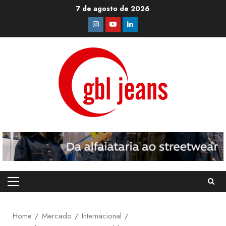
Skip
7 de agosto de 2026
to
Instagram
Youtube
Linkedin
content
Primary
Menu
Home
Mercado
Internacional