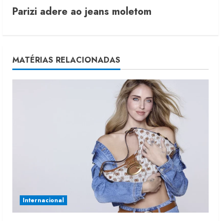
Parizi adere ao jeans moletom
t
i
n
MATÉRIAS RELACIONADAS
u
e
R
e
a
d
i
Internacional