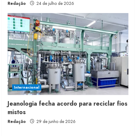
Redação
24 de julho de 2026
Renata Caixeta assume Movimento
Sou de Algodão
5 de agosto de 2026
2
Fakini prevê R$345 milhões de
receita em 2026
Internacional
4 de agosto de 2026
3
Jeanologia fecha acordo para reciclar fios
mistos
Projeto testa passaporte digital na
moda nacional
Redação
29 de junho de 2026
4 de agosto de 2026
4