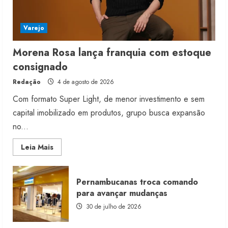
Varejo
Morena Rosa lança franquia com estoque
consignado
Redação
4 de agosto de 2026
Com formato Super Light, de menor investimento e sem
capital imobilizado em produtos, grupo busca expansão
no...
Read
Leia Mais
more
about
Morena
Rosa
Pernambucanas troca comando
lança
franquia
para avançar mudanças
com
estoque
30 de julho de 2026
consignado