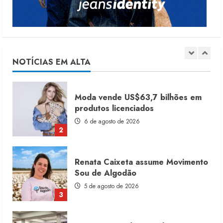
1
Moda vende US$63,7 bilhões em
produtos licenciados
6 de agosto de 2026
NOTÍCIAS EM ALTA
2
Renata Caixeta assume Movimento
Sou de Algodão
5 de agosto de 2026
3
Fakini prevê R$345 milhões de
receita em 2026
4 de agosto de 2026
4