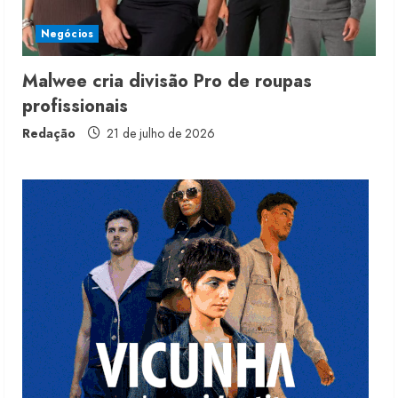
Sou de Algodão
Negócios
5 de agosto de 2026
3
Malwee cria divisão Pro de roupas
profissionais
Fakini prevê R$345 milhões de
receita em 2026
Redação
21 de julho de 2026
4 de agosto de 2026
4
Projeto testa passaporte digital na
moda nacional
4 de agosto de 2026
5
Dia dos Pais reforça retomada da
moda no varejo
7 de agosto de 2026