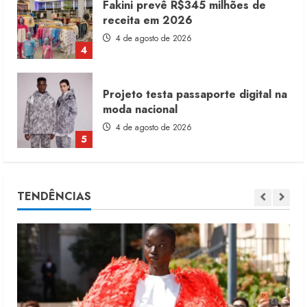
Projeto testa passaporte digital na
moda nacional
4 de agosto de 2026
5
Dia dos Pais reforça retomada da
moda no varejo
7 de agosto de 2026
1
Moda vende US$63,7 bilhões em
TENDÊNCIAS
produtos licenciados
6 de agosto de 2026
2
Renata Caixeta assume Movimento
Sou de Algodão
5 de agosto de 2026