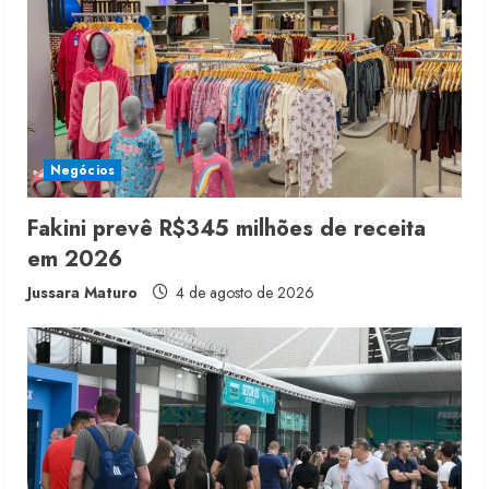
e
a
d
i
Negócios
n
Fakini prevê R$345 milhões de receita
em 2026
g
Jussara Maturo
4 de agosto de 2026