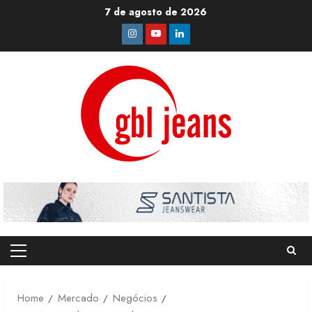
Skip
7 de agosto de 2026
to
Instagram
Youtube
Linkedin
content
Primary
Menu
Home
Mercado
Negócios