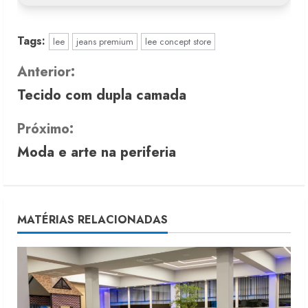
Tags:
lee
jeans premium
lee concept store
C
Anterior:
Tecido com dupla camada
o
n
Próximo:
Moda e arte na periferia
t
i
n
MATÉRIAS RELACIONADAS
u
e
R