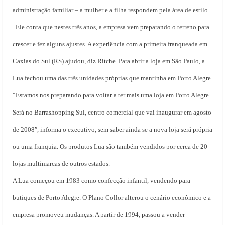
administração familiar – a mulher e a filha respondem pela área de estilo.
Ele conta que nestes três anos, a empresa vem preparando o terreno para
crescer e fez alguns ajustes. A experiência com a primeira franqueada em
Caxias do Sul (RS) ajudou, diz Ritche. Para abrir a loja em São Paulo, a
Lua fechou uma das três unidades próprias que mantinha em Porto Alegre.
“Estamos nos preparando para voltar a ter mais uma loja em Porto Alegre.
Será
no Barrashopping Sul, centro comercial que vai inaugurar em agosto
de 2008″, informa o executivo, sem saber ainda se a nova loja será própria
ou uma franquia. Os produtos Lua são também vendidos por cerca de 20
lojas multimarcas de outros estados.
A Lua começou em 1983 como confecção infantil, vendendo para
butiques de Porto Alegre. O Plano Collor alterou o cenário econômico e a
empresa promoveu mudanças. A partir de 1994, passou a vender