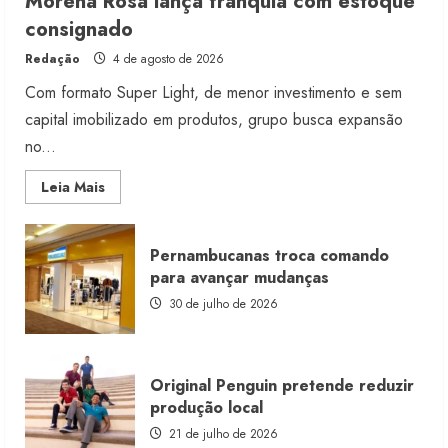
Morena Rosa lança franquia com estoque
consignado
Redação
4 de agosto de 2026
Com formato Super Light, de menor investimento e sem
capital imobilizado em produtos, grupo busca expansão
no...
Read
Leia Mais
more
about
Morena
Rosa
Pernambucanas troca comando
lança
franquia
para avançar mudanças
com
estoque
30 de julho de 2026
consignado
Original Penguin pretende reduzir
produção local
21 de julho de 2026