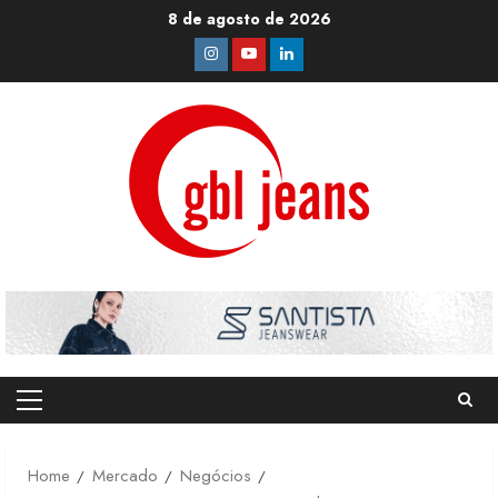
Skip
8 de agosto de 2026
to
Instagram
Youtube
Linkedin
content
Primary
Menu
Home
Mercado
Negócios