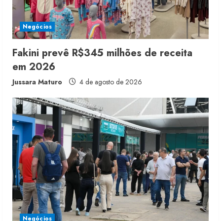
d
i
Negócios
n
Fakini prevê R$345 milhões de receita
em 2026
g
Jussara Maturo
4 de agosto de 2026
Negócios