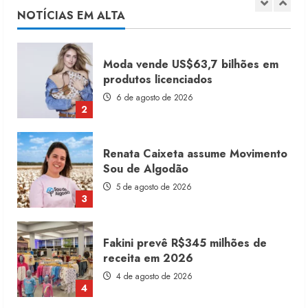
6 de agosto de 2026
NOTÍCIAS EM ALTA
2
Renata Caixeta assume Movimento
Sou de Algodão
5 de agosto de 2026
3
Fakini prevê R$345 milhões de
receita em 2026
4 de agosto de 2026
4
Projeto testa passaporte digital na
moda nacional
4 de agosto de 2026
5