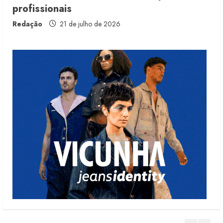
profissionais
Fakini prevê R$345 milhões de
receita em 2026
Redação
21 de julho de 2026
4 de agosto de 2026
4
Projeto testa passaporte digital na
moda nacional
4 de agosto de 2026
5
Dia dos Pais reforça retomada da
moda no varejo
7 de agosto de 2026
1
Moda vende US$63,7 bilhões em
produtos licenciados