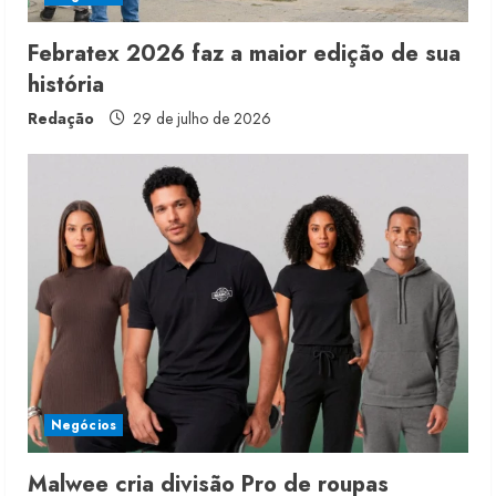
Febratex 2026 faz a maior edição de sua
história
Redação
29 de julho de 2026
Moda vende US$63,7 bilhões em
produtos licenciados
6 de agosto de 2026
2
Renata Caixeta assume Movimento
Sou de Algodão
Negócios
5 de agosto de 2026
3
Malwee cria divisão Pro de roupas