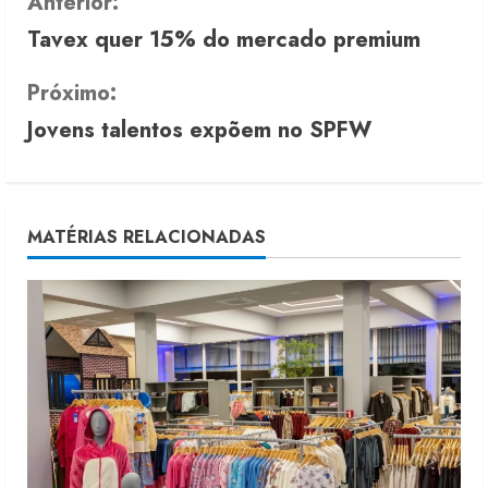
C
Anterior:
Tavex quer 15% do mercado premium
o
n
Próximo:
Jovens talentos expõem no SPFW
t
i
n
MATÉRIAS RELACIONADAS
u
e
R
e
a