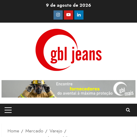
Skip
9 de agosto de 2026
to
Instagram
Youtube
Linkedin
content
Primary
Menu
Home
Mercado
Varejo