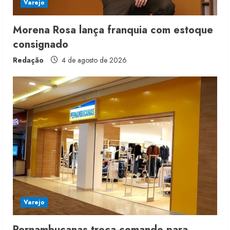
Varejo
n
g
Morena Rosa lança franquia com estoque
consignado
Redação
4 de agosto de 2026
Varejo
Pernambucanas troca comando para