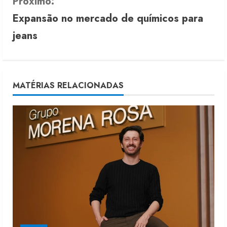
n
Próximo:
Expansão no mercado de químicos para
t
jeans
i
n
u
MATÉRIAS RELACIONADAS
e
R
e
a
d
i