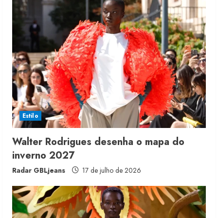
e
R
e
a
d
i
Estilo
n
Walter Rodrigues desenha o mapa do
inverno 2027
g
Radar GBLjeans
17 de julho de 2026