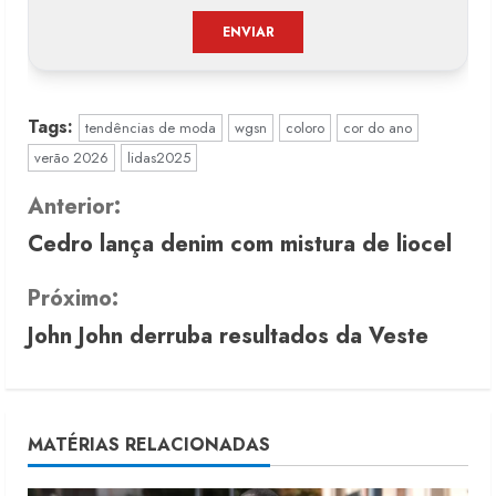
Tags:
tendências de moda
wgsn
coloro
cor do ano
verão 2026
lidas2025
C
Anterior:
Cedro lança denim com mistura de liocel
o
n
Próximo:
John John derruba resultados da Veste
t
i
n
MATÉRIAS RELACIONADAS
u