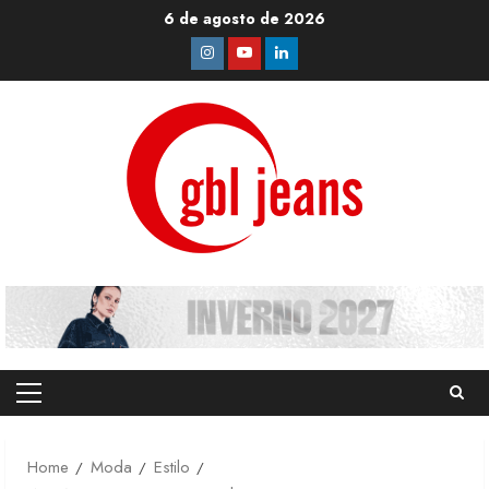
Skip
6 de agosto de 2026
to
Instagram
Youtube
Linkedin
content
Primary
Menu
Home
Moda
Estilo