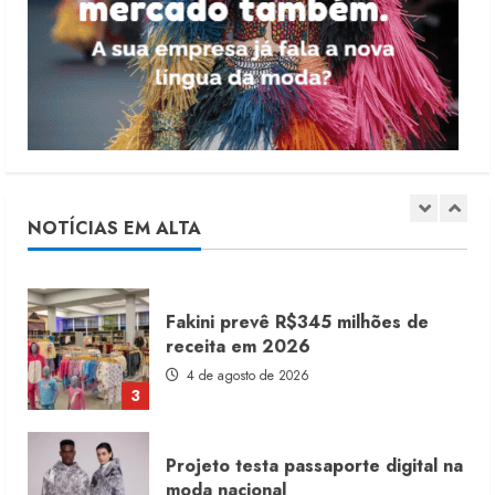
Moda vende US$63,7 bilhões em
produtos licenciados
6 de agosto de 2026
1
Renata Caixeta assume Movimento
Sou de Algodão
5 de agosto de 2026
NOTÍCIAS EM ALTA
2
Fakini prevê R$345 milhões de
receita em 2026
4 de agosto de 2026
3
Projeto testa passaporte digital na
moda nacional