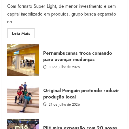
Com formato Super Light, de menor investimento e sem
capital imobilizado em produtos, grupo busca expansão
no...
Read
Leia Mais
more
about
Morena
Rosa
Pernambucanas troca comando
lança
franquia
para avançar mudanças
com
estoque
30 de julho de 2026
consignado
Original Penguin pretende reduzir
produção local
21 de julho de 2026
Plié mira expansão com 20 novas