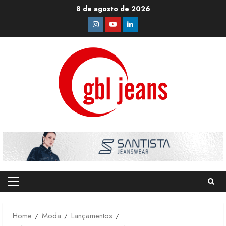
Skip
8 de agosto de 2026
to
Instagram
Youtube
Linkedin
content
Primary
Menu
Home
Moda
Lançamentos