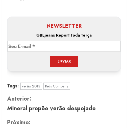
NEWSLETTER
GBLjeans Report toda terça
Tags:
verão 2013
Kids Company
C
Anterior:
Mineral propõe verão despojado
o
n
Próximo: