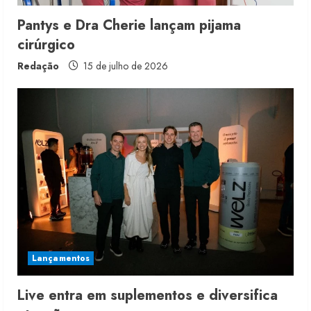
g
Pantys e Dra Cherie lançam pijama
cirúrgico
Redação
15 de julho de 2026
Lançamentos
Live entra em suplementos e diversifica