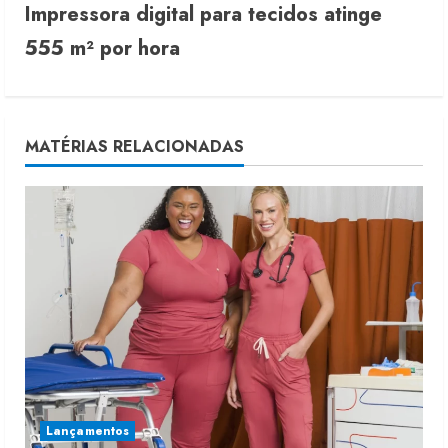
Impressora digital para tecidos atinge
t
555 m² por hora
i
n
u
MATÉRIAS RELACIONADAS
e
R
e
a
d
i
Lançamentos
n