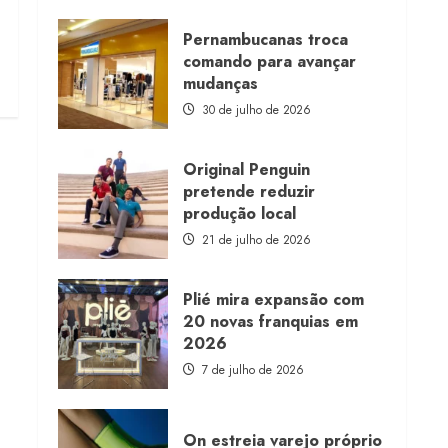
about
Morena
Rosa
Pernambucanas troca
lança
comando para avançar
franquia
com
mudanças
estoque
consignado
30 de julho de 2026
Original Penguin
pretende reduzir
produção local
21 de julho de 2026
Plié mira expansão com
20 novas franquias em
2026
7 de julho de 2026
On estreia varejo próprio