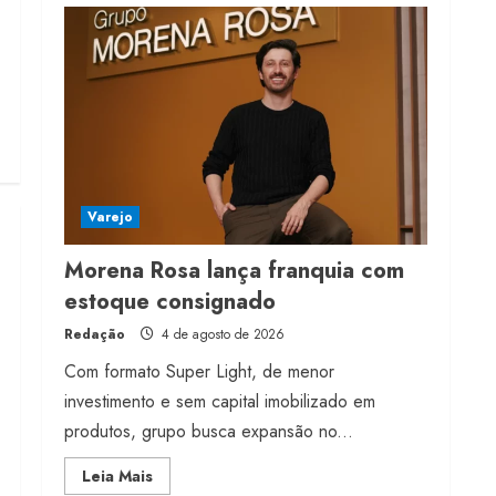
milhões de receita em
2026
4 de agosto de 2026
4
Projeto testa passaporte
digital na moda nacional
4 de agosto de 2026
Varejo
5
Morena Rosa lança franquia com
estoque consignado
Redação
4 de agosto de 2026
Com formato Super Light, de menor
investimento e sem capital imobilizado em
produtos, grupo busca expansão no...
Read
Leia Mais
more