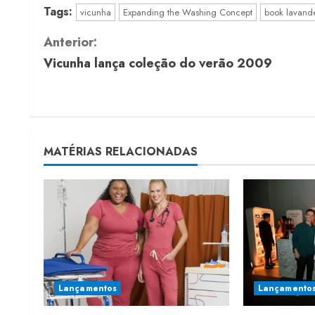
Tags:
vicunha
Expanding the Washing Concept
book lavande
C
Anterior:
Vicunha lança coleção do verão 2009
o
n
t
MATÉRIAS RELACIONADAS
i
n
u
e
R
Lançamentos
Lançamento
e