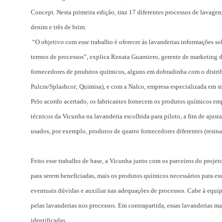
Concept. Nesta primeira edição, traz 17 diferentes processos de lavage
denim e três de brim.
“O objetivo com esse trabalho é oferecer às lavanderias informações so
termos de processos”, explica Renata Guarniero, gerente de marketing d
fornecedores de produtos químicos, alguns em dobradinha com o distr
Pulcra/Splashcor; Quimisa), e com a Nalco, empresa especializada em s
Pelo acordo acertado, os fabricantes fornecem os produtos químicos e
técnicos da Vicunha na lavanderia escolhida para piloto, a fim de ajus
usados, por exemplo, produtos de quatro fornecedores diferentes (res
Feito esse trabalho de base, a Vicunha junto com os parceiros do projet
para serem beneficiadas, mais os produtos químicos necessários para es
eventuais dúvidas e auxiliar nas adequações de processos. Cabe à equip
pelas lavanderias nos processos. Em contrapartida, essas lavanderias 
identificadas.