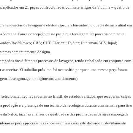
ns, aplicados em 21 peças confeccionadas com sete artigos da Vicunha – quatro de
bre tendências de lavagens e efeitos especiais baseados no que há de mais atual em
a Vicunha. Para a concepção desse projeto, a tecelagem fez parceria com nove
ibuidor (Basf/Newco; CBA; CHT; Clariant; DyStar; Huntsman/AGS; Inpal;
istemas para tratamento de água.
mpregados nos diferentes processos de lavagens, tendo trabalhado em conjunto com
tar as receitas. O trabalho próximo foi necessário porque numa mesma peça foram
inagem, desengomagem, tingimento, amaciamento).
o selecionaram 20 lavanderias no Brasil, de estados variados, que receberam calças
sa produção e a presença de um técnico da tecelagem durante uma semana para tirar
e da Nalco, fazer as análises de qualidade e das propriedades da água empregada
manterão as peças processadas expostas em suas áreas de showroom, devidamente