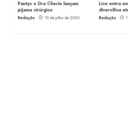
Pantys e Dra Cherie lançam
Live entra e
a
pijama cirúrgico
diversifica a
Redação
15 de julho de 2026
Redação
1
d
i
n
g