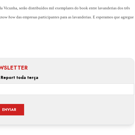
icunha, serão distribuídos mil exemplares do book entre lavanderias dos três
know how
das empresas participantes para as lavanderias. E esperamos que agregue
WSLETTER
Estilo
 Report toda terça
Radiant Earth será a cor d
de 2028 da WGSN
Radar GBLjeans
24 de março de 2026