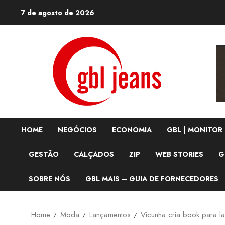
Skip
7 de agosto de 2026
to
content
HOME
NEGÓCIOS
ECONOMIA
GBL | MONITOR
GESTÃO
CALÇADOS
ZIP
WEB STORIES
G
SOBRE NÓS
GBL MAIS – GUIA DE FORNECEDORES
Home
Moda
Lançamentos
Vicunha cria book para l