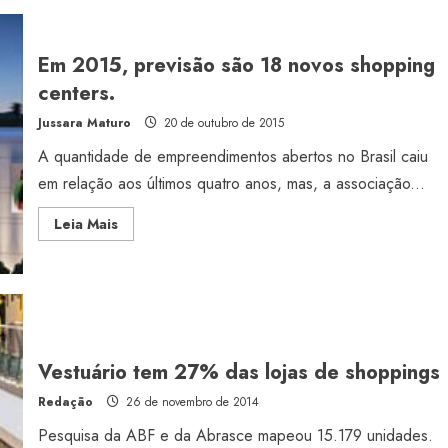
novos
shopping
em
2017
Em 2015, previsão são 18 novos shopping
centers.
Jussara Maturo
20 de outubro de 2015
A quantidade de empreendimentos abertos no Brasil caiu
em relação aos últimos quatro anos, mas, a associação...
Read
Leia Mais
more
about
Em
2015,
previsão
são
18
novos
shopping
centers.
Vestuário tem 27% das lojas de shoppings
Redação
26 de novembro de 2014
Pesquisa da ABF e da Abrasce mapeou 15.179 unidades.