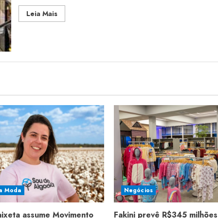
Read
Leia Mais
more
about
Vestuário
tem
27%
das
lojas
de
shoppings
a Moda
Negócios
aixeta assume Movimento
Fakini prevê R$345 milhões