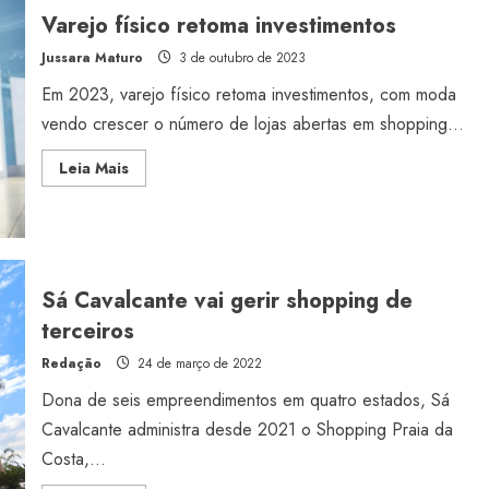
satélites
Varejo físico retoma investimentos
de
shoppings
Jussara Maturo
3 de outubro de 2023
Em 2023, varejo físico retoma investimentos, com moda
vendo crescer o número de lojas abertas em shopping...
Read
Leia Mais
more
about
Varejo
físico
retoma
investimentos
Sá Cavalcante vai gerir shopping de
terceiros
Redação
24 de março de 2022
Dona de seis empreendimentos em quatro estados, Sá
Cavalcante administra desde 2021 o Shopping Praia da
Costa,...