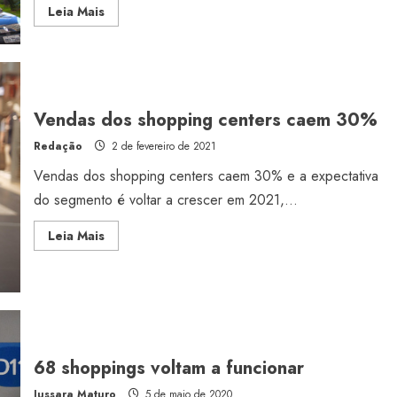
Read
Leia Mais
more
about
Sá
Cavalcante
vai
gerir
shopping
de
Vendas dos shopping centers caem 30%
terceiros
Redação
2 de fevereiro de 2021
Vendas dos shopping centers caem 30% e a expectativa
do segmento é voltar a crescer em 2021,...
Estilo
Radiant Earth será a cor d
Read
Leia Mais
more
de 2028 da WGSN
about
Vendas
Radar GBLjeans
24 de março de 2026
dos
shopping
centers
caem
30%
68 shoppings voltam a funcionar
Jussara Maturo
5 de maio de 2020