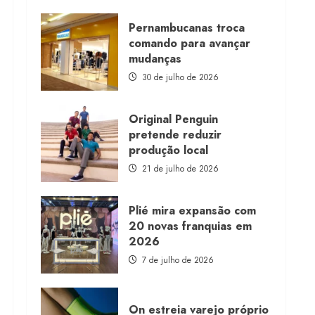
about
Morena
Rosa
Pernambucanas troca
lança
comando para avançar
franquia
com
mudanças
estoque
consignado
30 de julho de 2026
Original Penguin
pretende reduzir
produção local
21 de julho de 2026
Plié mira expansão com
20 novas franquias em
2026
7 de julho de 2026
On estreia varejo próprio