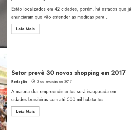
Estão localizados em 42 cidades, porém, há estados que já
anunciaram que vão estender as medidas para...
Read
Leia Mais
more
about
68
shoppings
voltam
a
funcionar
Setor prevê 30 novos shopping em 2017
Redação
2 de fevereiro de 2017
A maioria dos empreendimentos será inaugurada em
cidades brasileiras com até 500 mil habitantes.
Read
Leia Mais
more
about
Setor
prevê
30