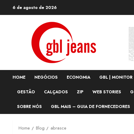
Skip
6 de agosto de 2026
to
content
HOME
NEGÓCIOS
ECONOMIA
GBL | MONITOR
GESTÃO
CALÇADOS
ZIP
WEB STORIES
G
SOBRE NÓS
GBL MAIS – GUIA DE FORNECEDORES
Home
Blog
abrasce