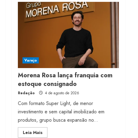
Projeto testa passaporte
digital na moda nacional
4 de agosto de 2026
4
Morena Rosa lança
franquia com estoque
consignado
Varejo
4 de agosto de 2026
5
Morena Rosa lança franquia com
estoque consignado
Redação
4 de agosto de 2026
Com formato Super Light, de menor
investimento e sem capital imobilizado em
produtos, grupo busca expansão no...
Read
Leia Mais
more