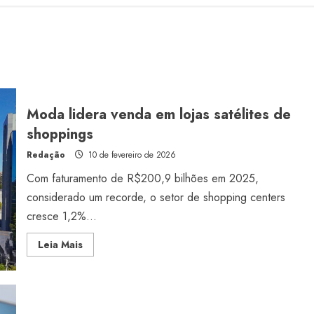
Moda lidera venda em lojas satélites de
shoppings
Redação
10 de fevereiro de 2026
Com faturamento de R$200,9 bilhões em 2025,
considerado um recorde, o setor de shopping centers
cresce 1,2%...
Read
Leia Mais
more
about
Moda
lidera
venda
em
lojas