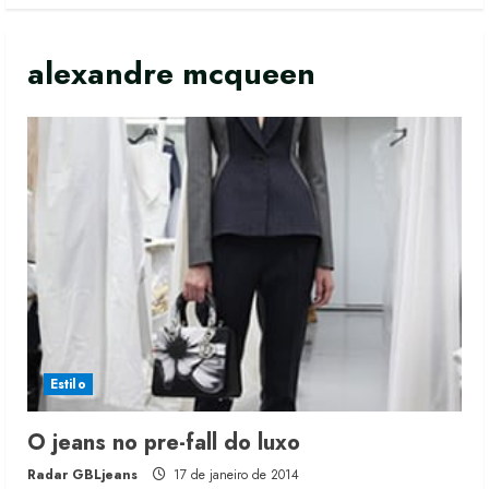
alexandre mcqueen
Moda vende US$63,7 bilhões em
produtos licenciados
6 de agosto de 2026
Estilo
2
O jeans no pre-fall do luxo
Renata Caixeta assume Movimento
Radar GBLjeans
17 de janeiro de 2014
Sou de Algodão