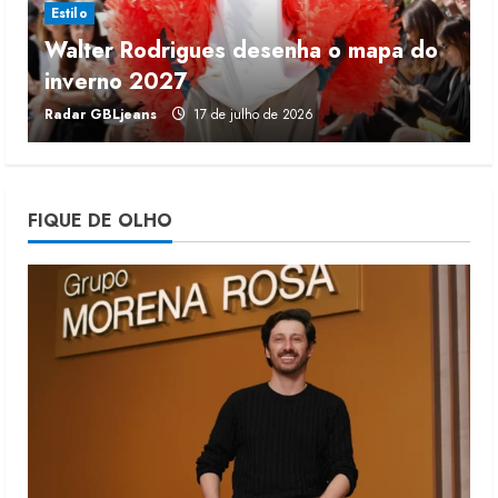
Estilo
Walter Rodrigues desenha o mapa do
Fakini prevê R$345 milhões de
inverno 2027
r
receita em 2026
Radar GBLjeans
17 de julho de 2026
J
4 de agosto de 2026
4
Projeto testa passaporte digital na
FIQUE DE OLHO
moda nacional
4 de agosto de 2026
5