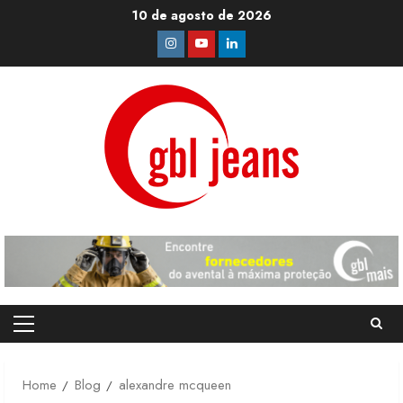
Skip
10 de agosto de 2026
to
Instagram
Youtube
Linkedin
content
Primary
Menu
Home
Blog
alexandre mcqueen