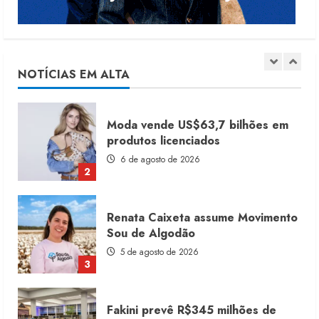
Moda vende US$63,7 bilhões em
produtos licenciados
6 de agosto de 2026
NOTÍCIAS EM ALTA
2
Renata Caixeta assume Movimento
Sou de Algodão
5 de agosto de 2026
3
Fakini prevê R$345 milhões de
receita em 2026
4 de agosto de 2026
4
Projeto testa passaporte digital na