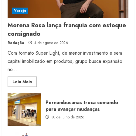
Varejo
Morena Rosa lança franquia com estoque
consignado
Redação
4 de agosto de 2026
Com formato Super Light, de menor investimento e sem
capital imobilizado em produtos, grupo busca expansão
no...
Read
Leia Mais
more
about
Morena
Rosa
Pernambucanas troca comando
lança
franquia
para avançar mudanças
com
estoque
30 de julho de 2026
consignado