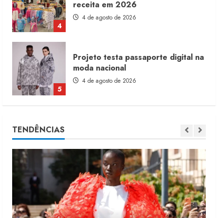
moda nacional
4 de agosto de 2026
5
Dia dos Pais reforça retomada da
moda no varejo
7 de agosto de 2026
1
Moda vende US$63,7 bilhões em
TENDÊNCIAS
produtos licenciados
6 de agosto de 2026
2
Renata Caixeta assume Movimento
Sou de Algodão
5 de agosto de 2026
3