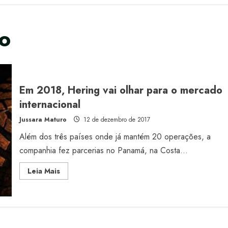
do
Em 2018, Hering vai olhar para o mercado
internacional
Jussara Maturo
12 de dezembro de 2017
Além dos três países onde já mantém 20 operações, a
companhia fez parcerias no Panamá, na Costa...
Read
Leia Mais
more
about
Em
2018,
Hering
vai
olhar
para