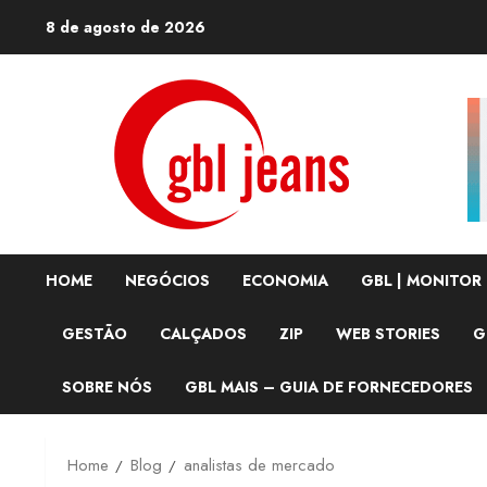
Skip
8 de agosto de 2026
to
content
HOME
NEGÓCIOS
ECONOMIA
GBL | MONITOR
GESTÃO
CALÇADOS
ZIP
WEB STORIES
G
SOBRE NÓS
GBL MAIS – GUIA DE FORNECEDORES
Home
Blog
analistas de mercado