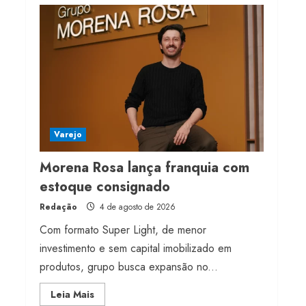
milhões de receita em
2026
4 de agosto de 2026
4
Projeto testa passaporte
digital na moda nacional
4 de agosto de 2026
Varejo
5
Morena Rosa lança franquia com
estoque consignado
Redação
4 de agosto de 2026
Com formato Super Light, de menor
investimento e sem capital imobilizado em
produtos, grupo busca expansão no...
Read
Leia Mais
more