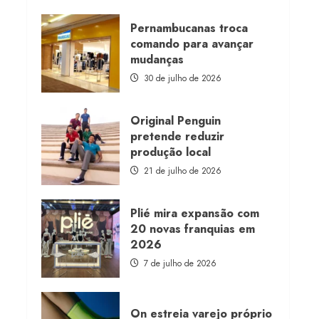
about
Morena
Rosa
Pernambucanas troca
lança
comando para avançar
franquia
com
mudanças
estoque
consignado
30 de julho de 2026
Original Penguin
pretende reduzir
produção local
21 de julho de 2026
Plié mira expansão com
20 novas franquias em
2026
7 de julho de 2026
On estreia varejo próprio