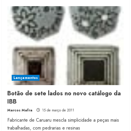
about
Jeans
responde
por
30%
das
vendas
Lançamentos
Botão de sete lados no novo catálogo da
IBB
Marcos Mafra
15 de março de 2011
Fabricante de Caruaru mescla simplicidade a peças mais
trabalhadas, com pedrarias e resinas