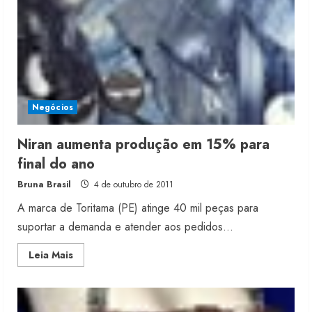
Negócios
Niran aumenta produção em 15% para
final do ano
Bruna Brasil
4 de outubro de 2011
A marca de Toritama (PE) atinge 40 mil peças para
suportar a demanda e atender aos pedidos...
Read
Leia Mais
more
about
Niran
aumenta
produção