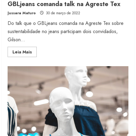
GBLjeans comanda talk na Agreste Tex
Jussara Maturo
30 de março de 2022
Do talk que o GBLjeans comanda na Agreste Tex sobre
sustentabilidade no jeans participam dois convidados,
Gilson...
Read
Leia Mais
more
about
GBLjeans
comanda
talk
na
Agreste
Tex