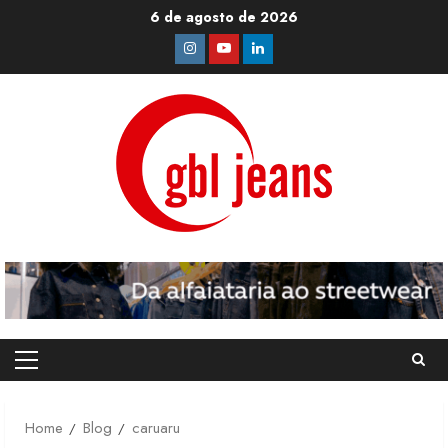
Skip
6 de agosto de 2026
to
Instagram
Youtube
Linkedin
content
Primary
Menu
Home
Blog
caruaru