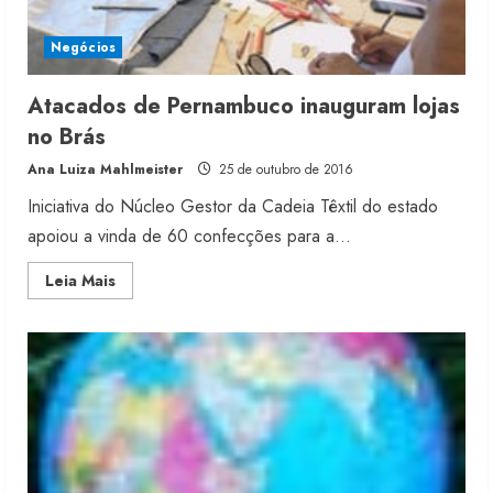
Negócios
Atacados de Pernambuco inauguram lojas
no Brás
Ana Luiza Mahlmeister
25 de outubro de 2016
Iniciativa do Núcleo Gestor da Cadeia Têxtil do estado
apoiou a vinda de 60 confecções para a...
Read
Leia Mais
more
about
Atacados
de
Pernambuco
inauguram
lojas
no
Brás