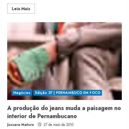
Read
Leia Mais
more
about
Botão
de
sete
lados
no
novo
catálogo
da
IBB
Renata Caixeta assume Movimento
Negócios
Edição 37 | PERNAMBUCO EM FOCO
Sou de Algodão
5 de agosto de 2026
A produção do jeans muda a paisagem no
2
interior de Pernambucano
Jussara Maturo
27 de maio de 2010
Fakini prevê R$345 milhões de