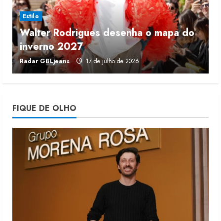
3
Estilo
Walter Rodrigues desenha o mapa do
Projeto testa passaporte digital na
inverno 2027
r
moda nacional
Radar GBLjeans
17 de julho de 2026
J
4 de agosto de 2026
4
Morena Rosa lança franquia com
FIQUE DE OLHO
estoque consignado
4 de agosto de 2026
5