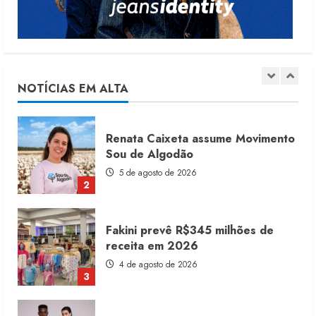
1
Renata Caixeta assume Movimento
Sou de Algodão
5 de agosto de 2026
NOTÍCIAS EM ALTA
2
Fakini prevê R$345 milhões de
receita em 2026
4 de agosto de 2026
3
Projeto testa passaporte digital na
moda nacional
4 de agosto de 2026
4