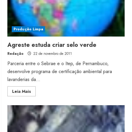
Produção Limpa
Agreste estuda criar selo verde
Redação
22 de novembro de 2011
Parceria entre o Sebrae e o Itep, de Pernambuco,
desenvolve programa de certificação ambiental para
lavanderias da...
Read
Leia Mais
more
about
Agreste
estuda
criar
selo
verde