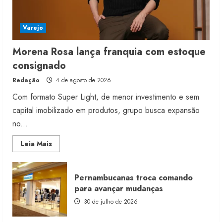
Varejo
Morena Rosa lança franquia com estoque
consignado
Redação
4 de agosto de 2026
Com formato Super Light, de menor investimento e sem
capital imobilizado em produtos, grupo busca expansão
no...
Read
Leia Mais
more
about
Morena
Rosa
Pernambucanas troca comando
lança
franquia
para avançar mudanças
com
estoque
30 de julho de 2026
consignado