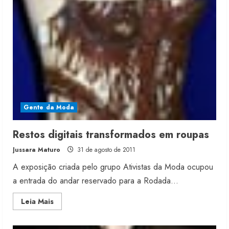
em
15%
para
final
do
ano
Gente da Moda
Restos digitais transformados em roupas
Jussara Maturo
31 de agosto de 2011
A exposição criada pelo grupo Ativistas da Moda ocupou
a entrada do andar reservado para a Rodada...
Read
Leia Mais
more
about
Restos