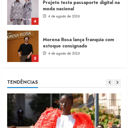
Morena Rosa lança franquia com
estoque consignado
4 de agosto de 2026
5
Moda vende US$63,7 bilhões em
produtos licenciados
6 de agosto de 2026
1
Renata Caixeta assume Movimento
TENDÊNCIAS
Sou de Algodão
5 de agosto de 2026
2
Fakini prevê R$345 milhões de
receita em 2026
4 de agosto de 2026