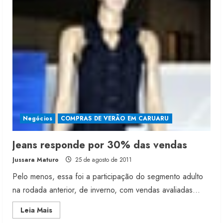
digitais
transformados
em
roupas
Negócios
COMPRAS DE VERÃO EM CARUARU
Jeans responde por 30% das vendas
Jussara Maturo
25 de agosto de 2011
Pelo menos, essa foi a participação do segmento adulto
na rodada anterior, de inverno, com vendas avaliadas...
Read
Leia Mais
more