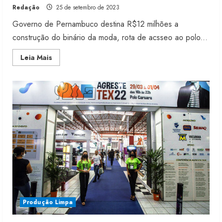
Redação
25 de setembro de 2023
Governo de Pernambuco destina R$12 milhões a
construção do binário da moda, rota de acsseo ao polo...
Read
Leia Mais
more
about
Pernambuco
destina
R$12
milhões
a
polo
textil
Produção Limpa